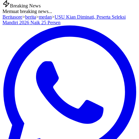
Breaking News
Memuat breaking news...
Beritasore
>
berita
>
medan
>
USU Kian Diminati, Peserta Seleksi
Mandiri 2026 Naik 25 Persen