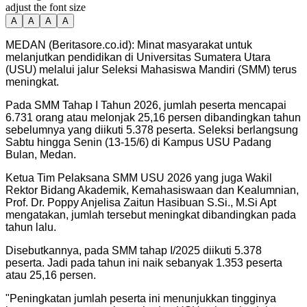
adjust the font size
A
A
A
A
MEDAN (Beritasore.co.id): Minat masyarakat untuk
melanjutkan pendidikan di Universitas Sumatera Utara
(USU) melalui jalur Seleksi Mahasiswa Mandiri (SMM) terus
meningkat.
Pada SMM Tahap I Tahun 2026, jumlah peserta mencapai
6.731 orang atau melonjak 25,16 persen dibandingkan tahun
sebelumnya yang diikuti 5.378 peserta. Seleksi berlangsung
Sabtu hingga Senin (13-15/6) di Kampus USU Padang
Bulan, Medan.
Ketua Tim Pelaksana SMM USU 2026 yang juga Wakil
Rektor Bidang Akademik, Kemahasiswaan dan Kealumnian,
Prof. Dr. Poppy Anjelisa Zaitun Hasibuan S.Si., M.Si Apt
mengatakan, jumlah tersebut meningkat dibandingkan pada
tahun lalu.
Disebutkannya, pada SMM tahap I/2025 diikuti 5.378
peserta. Jadi pada tahun ini naik sebanyak 1.353 peserta
atau 25,16 persen.
"Peningkatan jumlah peserta ini menunjukkan tingginya