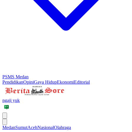
PSMS Medan
Pendidikan
Opini
Gaya Hidup
Ekonomi
Editorial
ngaji yuk
Medan
Sumut
Aceh
Nasional
Olahraga