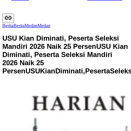
Berita
B
e
r
i
t
a
Medan
M
e
d
a
n
USU Kian Diminati, Peserta Seleksi
Mandiri 2026 Naik 25 Persen
USU Kian
Diminati, Peserta Seleksi Mandiri
2026 Naik 25
Persen
U
S
U
K
i
a
n
D
i
m
i
n
a
t
i
,
P
e
s
e
r
t
a
S
e
l
e
k