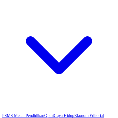
PSMS Medan
Pendidikan
Opini
Gaya Hidup
Ekonomi
Editorial