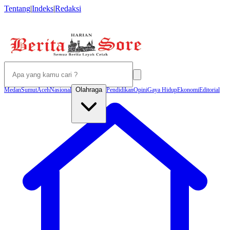
Tentang
|
Indeks
|
Redaksi
Olahraga
Medan
Sumut
Aceh
Nasional
Pendidikan
Opini
Gaya Hidup
Ekonomi
Editorial