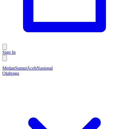
Sign In
Medan
Sumut
Aceh
Nasional
Olahraga