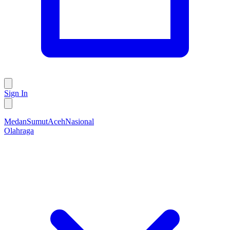
Sign In
Medan
Sumut
Aceh
Nasional
Olahraga