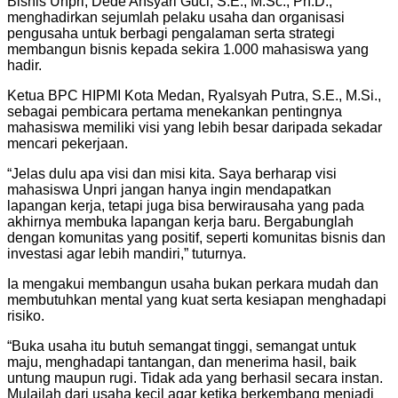
Bisnis Unpri, Dede Ansyari Guci, S.E., M.Sc., Ph.D.,
menghadirkan sejumlah pelaku usaha dan organisasi
pengusaha untuk berbagi pengalaman serta strategi
membangun bisnis kepada sekira 1.000 mahasiswa yang
hadir.
Ketua BPC HIPMI Kota Medan, Ryalsyah Putra, S.E., M.Si.,
sebagai pembicara pertama menekankan pentingnya
mahasiswa memiliki visi yang lebih besar daripada sekadar
mencari pekerjaan.
“Jelas dulu apa visi dan misi kita. Saya berharap visi
mahasiswa Unpri jangan hanya ingin mendapatkan
lapangan kerja, tetapi juga bisa berwirausaha yang pada
akhirnya membuka lapangan kerja baru. Bergabunglah
dengan komunitas yang positif, seperti komunitas bisnis dan
investasi agar lebih mandiri,” tuturnya.
Ia mengakui membangun usaha bukan perkara mudah dan
membutuhkan mental yang kuat serta kesiapan menghadapi
risiko.
“Buka usaha itu butuh semangat tinggi, semangat untuk
maju, menghadapi tantangan, dan menerima hasil, baik
untung maupun rugi. Tidak ada yang berhasil secara instan.
Mulailah dari usaha kecil agar ketika berkembang menjadi