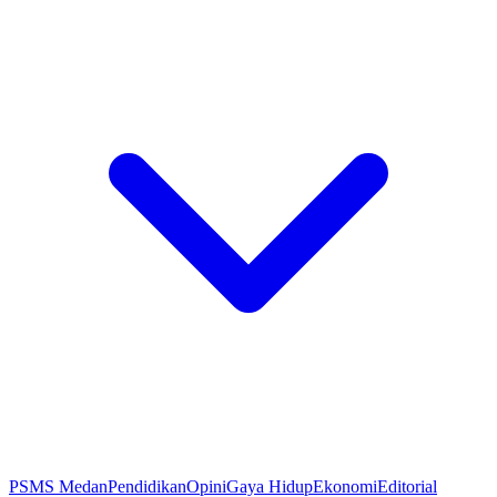
PSMS Medan
Pendidikan
Opini
Gaya Hidup
Ekonomi
Editorial