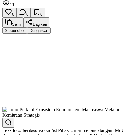
11
0
0
0
Salin
Bagikan
Screenshot
Dengarkan
Teks foto: beritasore.co.id/ist Pihak Unpri menandatangani MoU