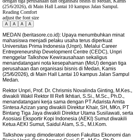
dengan tiga perusahaan dan organisasi bisnis di Medan, Kamis
(25/6/2026), di Main Hall Lantai 10 kampus Jalan Sampul.
Reading Comfort
adjust the font size
A
A
A
A
MEDAN (beritasore.co.id): Upaya menumbuhkan minat
mahasiswa menjadi pelaku usaha terus diperkuat
Universitas Prima Indonesia (Unpri). Melalui Career
Entrepreneurship Development Centre (CEDC), Unpri
menggelar Talkshow Kewirausahaan sekaligus
menandatangani nota kesepahaman (MoU) dengan tiga
perusahaan dan organisasi bisnis di Medan, Kamis
(25/6/2026), di Main Hall Lantai 10 kampus Jalan Sampul
Medan.
Rektor Unpri, Prof. Dr. Chrismis Novalinda Ginting, M.Kes.,
diwakili Wakil Rektor III Refi Ikhtiari, S.Si., M.Sc., Ph.D.,
menandatangani kerja sama dengan PT Adarista Amita
Sintesa Azizan yang diwakili Direktur Khair, SH, MKn, PT
Bintang Tiga Jaya diwakili Direktur Utama Susilawati, serta
Asosiasi Eksportir Kopi Indonesia (AEKI) Sumut diwakili
Ketua AEKI Sumut, Saidul Alam, S.S., M.I.Kom.
Talkshow yang dimoderatori dosen Fakultas Ekonomi dan