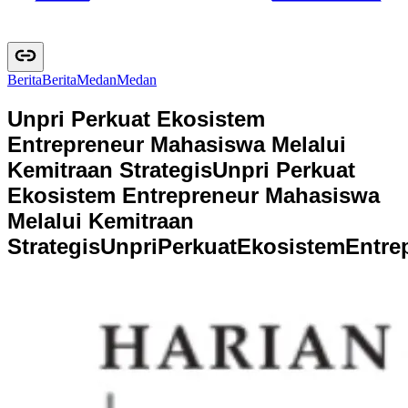
Berita
B
e
r
i
t
a
Medan
M
e
d
a
n
Unpri Perkuat Ekosistem
Entrepreneur Mahasiswa Melalui
Kemitraan Strategis
Unpri Perkuat
Ekosistem Entrepreneur Mahasiswa
Melalui Kemitraan
Strategis
U
n
p
r
i
P
e
r
k
u
a
t
E
k
o
s
i
s
t
e
m
E
n
t
r
e