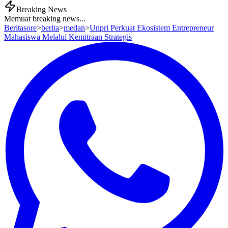
Breaking News
Memuat breaking news...
Beritasore
>
berita
>
medan
>
Unpri Perkuat Ekosistem Entrepreneur
Mahasiswa Melalui Kemitraan Strategis