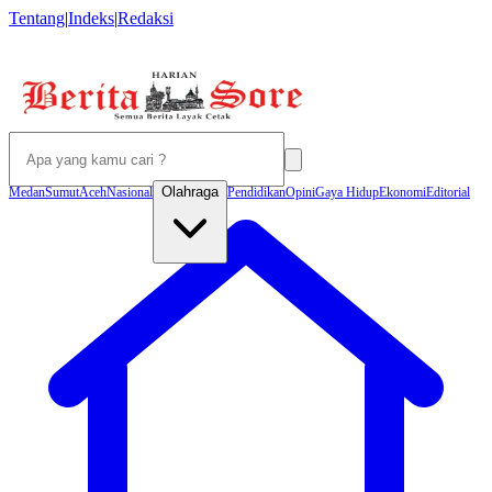
Tentang
|
Indeks
|
Redaksi
Olahraga
Medan
Sumut
Aceh
Nasional
Pendidikan
Opini
Gaya Hidup
Ekonomi
Editorial