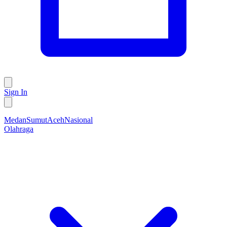
Sign In
Medan
Sumut
Aceh
Nasional
Olahraga