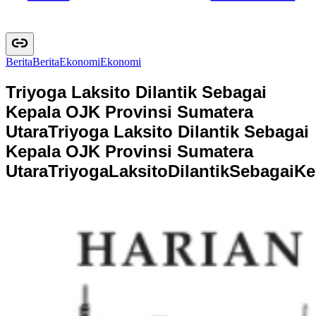
Berita
B
e
r
i
t
a
Ekonomi
E
k
o
n
o
m
i
Triyoga Laksito Dilantik Sebagai
Kepala OJK Provinsi Sumatera
Utara
Triyoga Laksito Dilantik Sebagai
Kepala OJK Provinsi Sumatera
Utara
T
r
i
y
o
g
a
L
a
k
s
i
t
o
D
i
l
a
n
t
i
k
S
e
b
a
g
a
i
K
e