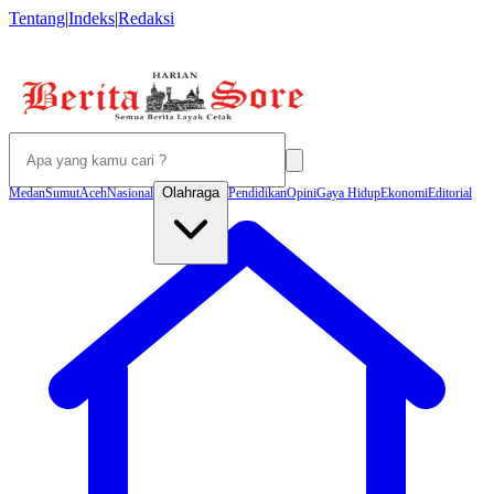
Tentang
|
Indeks
|
Redaksi
Olahraga
Medan
Sumut
Aceh
Nasional
Pendidikan
Opini
Gaya Hidup
Ekonomi
Editorial