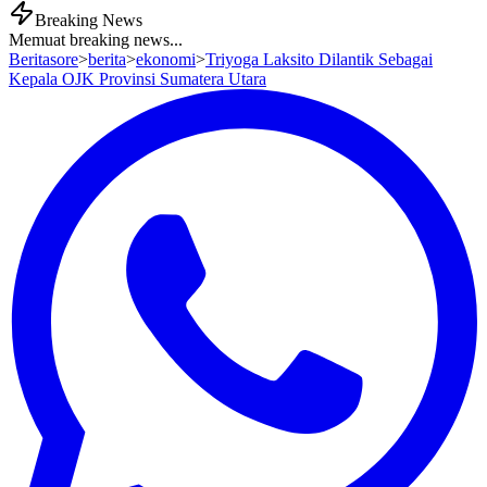
Breaking News
Memuat breaking news...
Beritasore
>
berita
>
ekonomi
>
Triyoga Laksito Dilantik Sebagai
Kepala OJK Provinsi Sumatera Utara