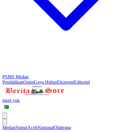
PSMS Medan
Pendidikan
Opini
Gaya Hidup
Ekonomi
Editorial
ngaji yuk
Medan
Sumut
Aceh
Nasional
Olahraga