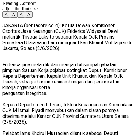
Reading Comfort
adjust the font size
A
A
A
A
JAKARTA (beritasore.co.id): Ketua Dewan Komisioner
Otoritas Jasa Keuangan (OJK) Friderica Widyasari Dewi
melantik Triyoga Laksito sebagai Kepala OJK Provinsi
Sumatera Utara yang baru menggantikan Khoirul Muttaqien di
Jakarta, Selasa (2/6/2026).
Friderica juga melantik dan mengambil sumpah jabatan
pimpinan Satuan Kerja pejabat setingkat Deputi Komisioner,
Kepala Departemen, Kepala Unit Khusus, dan Kepala OJK
Daerah, sebagai bagian kesinambungan dan peningkatan
kinerja organisasi serta
penguatan integritas.
Kepala Departemen Literasi, Inklusi Keuangan dan Komunikasi
OJK M Ismail Riyadi menyebutkan dalam siaran persnya
diterima melalui Kantor OJK Provinsi Sumatera Utara Selasa
(2/6/2026).
Pejabat lama Khoirul Muttaqien dilantik sebagai Deputi