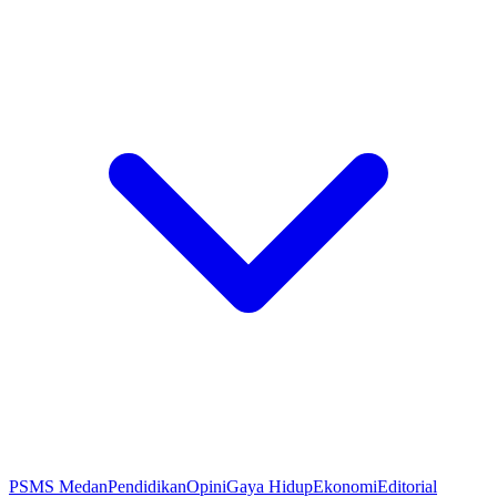
PSMS Medan
Pendidikan
Opini
Gaya Hidup
Ekonomi
Editorial