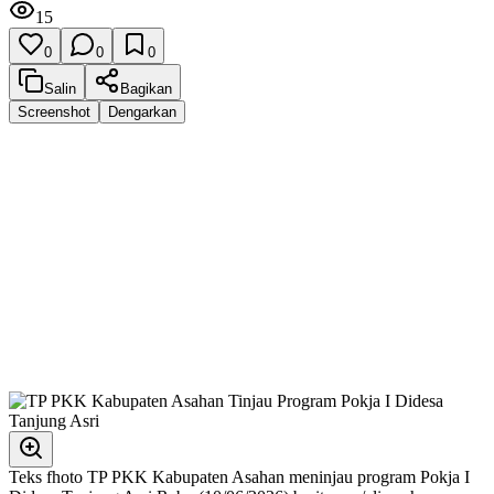
15
0
0
0
Salin
Bagikan
Screenshot
Dengarkan
Teks fhoto TP PKK Kabupaten Asahan meninjau program Pokja I