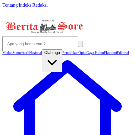
Tentang
|
Indeks
|
Redaksi
Olahraga
Medan
Sumut
Aceh
Nasional
Pendidikan
Opini
Gaya Hidup
Ekonomi
Editorial