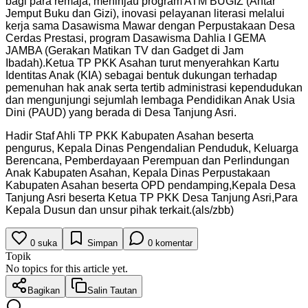
bagi para remaja, meninjau program ATM BUGIZ (Antar
Jemput Buku dan Gizi), inovasi pelayanan literasi melalui
kerja sama Dasawisma Mawar dengan Perpustakaan Desa
Cerdas Prestasi, program Dasawisma Dahlia I GEMA
JAMBA (Gerakan Matikan TV dan Gadget di Jam
Ibadah).Ketua TP PKK Asahan turut menyerahkan Kartu
Identitas Anak (KIA) sebagai bentuk dukungan terhadap
pemenuhan hak anak serta tertib administrasi kependudukan
dan mengunjungi sejumlah lembaga Pendidikan Anak Usia
Dini (PAUD) yang berada di Desa Tanjung Asri.
Hadir Staf Ahli TP PKK Kabupaten Asahan beserta
pengurus, Kepala Dinas Pengendalian Penduduk, Keluarga
Berencana, Pemberdayaan Perempuan dan Perlindungan
Anak Kabupaten Asahan, Kepala Dinas Perpustakaan
Kabupaten Asahan beserta OPD pendamping,Kepala Desa
Tanjung Asri beserta Ketua TP PKK Desa Tanjung Asri,Para
Kepala Dusun dan unsur pihak terkait.(als/zbb)
0
suka
Simpan
0
komentar
Topik
No topics for this article yet.
Bagikan
Salin Tautan