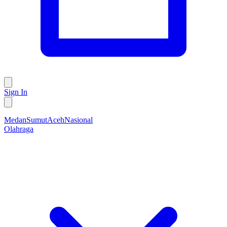
Sign In
Medan
Sumut
Aceh
Nasional
Olahraga