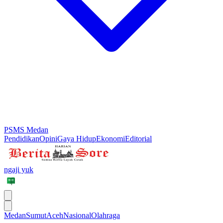
PSMS Medan
Pendidikan
Opini
Gaya Hidup
Ekonomi
Editorial
ngaji yuk
Medan
Sumut
Aceh
Nasional
Olahraga