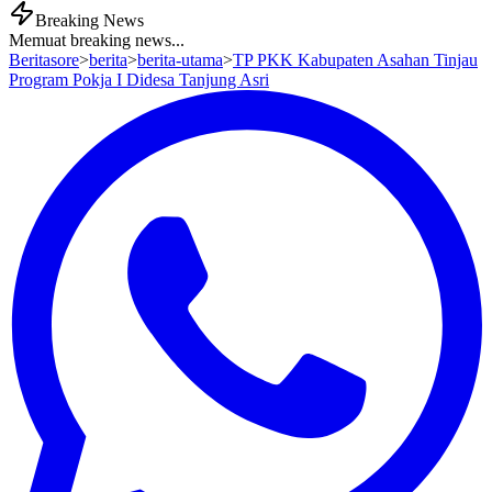
Breaking News
Memuat breaking news...
Beritasore
>
berita
>
berita-utama
>
TP PKK Kabupaten Asahan Tinjau
Program Pokja I Didesa Tanjung Asri