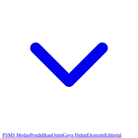
PSMS Medan
Pendidikan
Opini
Gaya Hidup
Ekonomi
Editorial