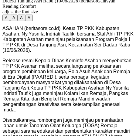
Didesa Tanjung Asri Rabu (10/06/2026).beritasore/alirsyah
Reading Comfort
adjust the font size
A
A
A
A
ASAHAN (beritasore.co.id): Ketua TP PKK Kabupaten
Asahan, Ny.Yusnila Indriati Taufik, bersama Staf Ahli TP PKK
Kabupaten Asahan meninjau pelaksanaan Program Pokja I
TP PKK di Desa Tanjung Asri, Kecamatan Sei Dadap Rabu
(10/06/2026).
Release resmi Kepala Dinas Kominfo Asahan menyebutkan
TP PKK Asahan melihat secara langsung pelaksanaan
program pembinaan keluarga, Pola Asuh Anak dan Remaja
di Era Digital (PAAREDI), serta berbagai kegiatan
pemberdayaan masyarakat yang dilaksanakan di Desa
Tanjung Asri.Ketua TP PKK Kabupaten Asahan Ny.Yusnila
Indriati Taufik juga meninjau Kolam Ikan Remaja, Pangkas
Remaja Kita, dan Bengkel Remaja Mandiri wadah
pengembangan kreativitas serta keterampilan generasi
muda.
Disebutkannya, rombongan juga meninjau pemanfaatan
lahan untuk Tanaman Obat Keluarga (TOGA) Remaja
sebagai sarana edukasi dan pembentukan karakter mandiri