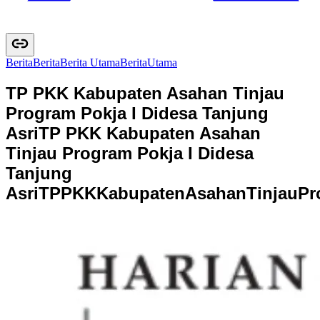
Berita
B
e
r
i
t
a
Berita Utama
B
e
r
i
t
a
U
t
a
m
a
TP PKK Kabupaten Asahan Tinjau
Program Pokja I Didesa Tanjung
Asri
TP PKK Kabupaten Asahan
Tinjau Program Pokja I Didesa
Tanjung
Asri
T
P
P
K
K
K
a
b
u
p
a
t
e
n
A
s
a
h
a
n
T
i
n
j
a
u
P
r