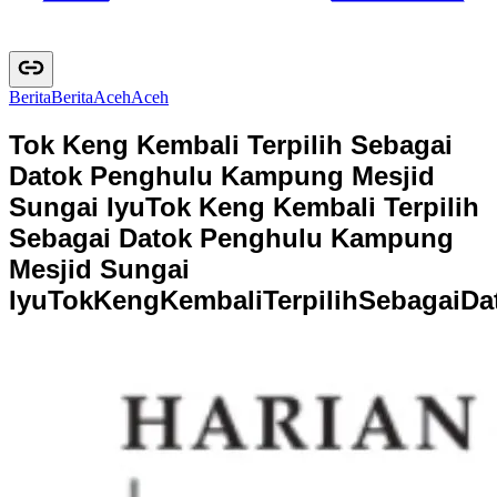
Berita
B
e
r
i
t
a
Aceh
A
c
e
h
Tok Keng Kembali Terpilih Sebagai
Datok Penghulu Kampung Mesjid
Sungai Iyu
Tok Keng Kembali Terpilih
Sebagai Datok Penghulu Kampung
Mesjid Sungai
Iyu
T
o
k
K
e
n
g
K
e
m
b
a
l
i
T
e
r
p
i
l
i
h
S
e
b
a
g
a
i
D
a