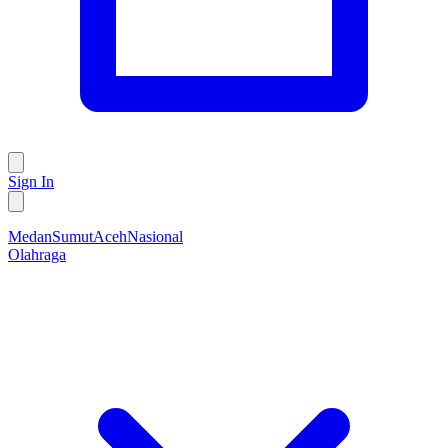
Sign In
Medan
Sumut
Aceh
Nasional
Olahraga