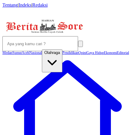
Tentang
|
Indeks
|
Redaksi
Olahraga
Medan
Sumut
Aceh
Nasional
Pendidikan
Opini
Gaya Hidup
Ekonomi
Editorial