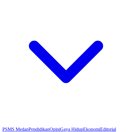
PSMS Medan
Pendidikan
Opini
Gaya Hidup
Ekonomi
Editorial