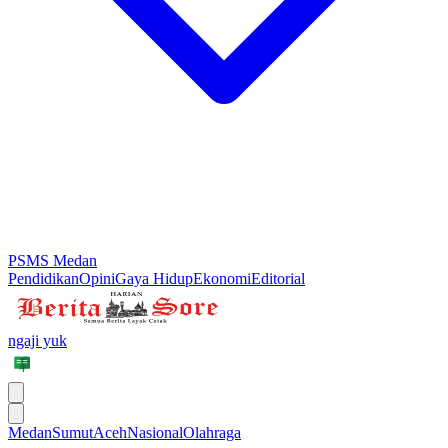
PSMS Medan
Pendidikan
Opini
Gaya Hidup
Ekonomi
Editorial
ngaji yuk
Medan
Sumut
Aceh
Nasional
Olahraga