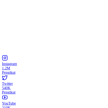
Instagram
1.2M
Pengikut
Twitter
540K
Pengikut
YouTube
210K