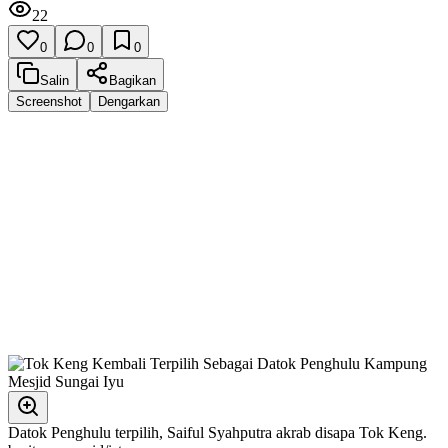
22
0
0
0
Salin
Bagikan
Screenshot
Dengarkan
Datok Penghulu terpilih, Saiful Syahputra akrab disapa Tok Keng.