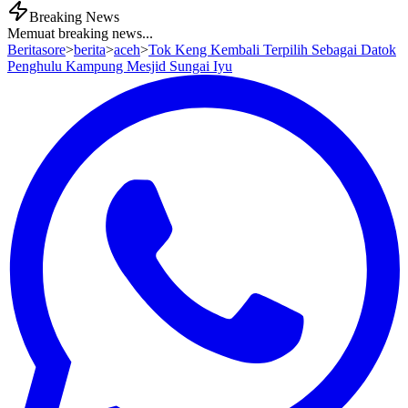
Breaking News
Memuat breaking news...
Beritasore
>
berita
>
aceh
>
Tok Keng Kembali Terpilih Sebagai Datok
Penghulu Kampung Mesjid Sungai Iyu