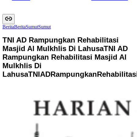
Berita
B
e
r
i
t
a
Sumut
S
u
m
u
t
TNI AD Rampungkan Rehabilitasi
Masjid Al Mulkhlis Di Lahusa
TNI AD
Rampungkan Rehabilitasi Masjid Al
Mulkhlis Di
Lahusa
T
N
I
A
D
R
a
m
p
u
n
g
k
a
n
R
e
h
a
b
i
l
i
t
a
s