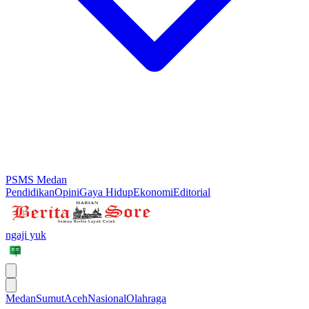
PSMS Medan
Pendidikan
Opini
Gaya Hidup
Ekonomi
Editorial
ngaji yuk
Medan
Sumut
Aceh
Nasional
Olahraga