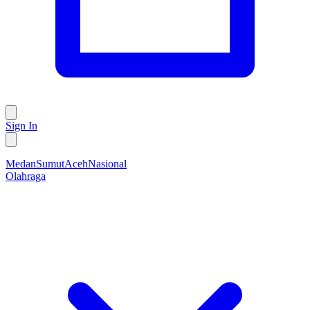
Sign In
Medan
Sumut
Aceh
Nasional
Olahraga