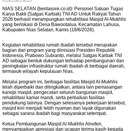
NIAS SELATAN (beritasore.co.id): Personel Satuan Tugas
Karya Bakti (Satgas Karbak) TNI AD Untuk Rakyat Tahun
2026 berhasil merampungkan rehabilitasi Masjid Al-Mukhlis
yang berlokasi di Desa Bawootalua, Kecamatan Lahusa,
Kabupaten Nias Selatan, Kamis (18/6/2026).
.
Kegiatan rehabilitasi rumah ibadah tersebut merupakan
bagian dari program yang diinisiasi Presiden Republik
Indonesia, Prabowo Subianto, melalui Satgas Karbak TNI
AD sebagai bentuk dukungan terhadap pembangunan dan
peningkatan infrastruktur rumah ibadah di berbagai daerah,
termasuk wilayah kepulauan Nias.
Melalui program ini, berbagai fasilitas Masjid Al-Mukhlis
telah diperbaiki dan ditingkatkan, antara lain pemasangan
kanopi masjid, pengecatan seluruh bangunan masjid,
rehabilitasi kamar mandi, serta perbaikan fasilitas
pendukung lainnya. Dengan selesainya pekerjaan tersebut,
masjid kini menjadi lebih nyaman dan layak digunakan
sebagai sarana ibadah bagi masyarakat setempat.
Ketua Pembangunan Masjid Al-Mukhlis Alnoferi,
menyampaikan apresiasi dan ucapan terima kasih kepada