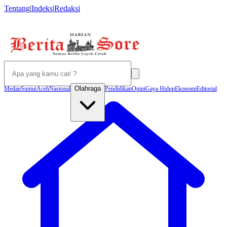
Tentang
|
Indeks
|
Redaksi
Olahraga
Medan
Sumut
Aceh
Nasional
Pendidikan
Opini
Gaya Hidup
Ekonomi
Editorial