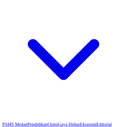
PSMS Medan
Pendidikan
Opini
Gaya Hidup
Ekonomi
Editorial