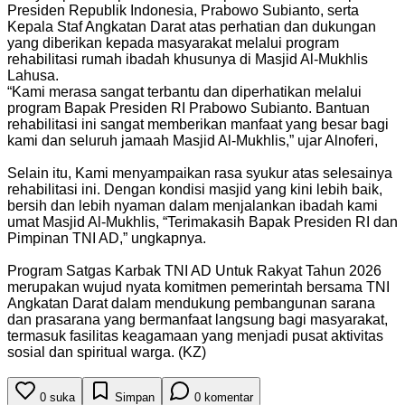
Presiden Republik Indonesia, Prabowo Subianto, serta
Kepala Staf Angkatan Darat atas perhatian dan dukungan
yang diberikan kepada masyarakat melalui program
rehabilitasi rumah ibadah khusunya di Masjid Al-Mukhlis
Lahusa.
“Kami merasa sangat terbantu dan diperhatikan melalui
program Bapak Presiden RI Prabowo Subianto. Bantuan
rehabilitasi ini sangat memberikan manfaat yang besar bagi
kami dan seluruh jamaah Masjid Al-Mukhlis,” ujar Alnoferi,
Selain itu, Kami menyampaikan rasa syukur atas selesainya
rehabilitasi ini. Dengan kondisi masjid yang kini lebih baik,
bersih dan lebih nyaman dalam menjalankan ibadah kami
umat Masjid Al-Mukhlis, “Terimakasih Bapak Presiden RI dan
Pimpinan TNI AD,” ungkapnya.
Program Satgas Karbak TNI AD Untuk Rakyat Tahun 2026
merupakan wujud nyata komitmen pemerintah bersama TNI
Angkatan Darat dalam mendukung pembangunan sarana
dan prasarana yang bermanfaat langsung bagi masyarakat,
termasuk fasilitas keagamaan yang menjadi pusat aktivitas
sosial dan spiritual warga. (KZ)
0
suka
Simpan
0
komentar