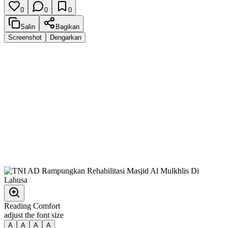
0
0
0
Salin
Bagikan
Screenshot
Dengarkan
Reading Comfort
adjust the font size
A
A
A
A