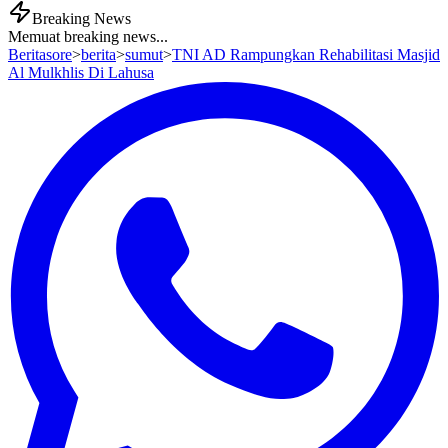
Breaking News
Memuat breaking news...
Beritasore
>
berita
>
sumut
>
TNI AD Rampungkan Rehabilitasi Masjid
Al Mulkhlis Di Lahusa