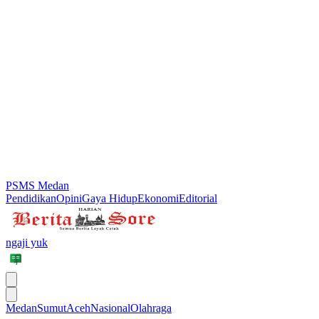
PSMS Medan
Pendidikan
Opini
Gaya Hidup
Ekonomi
Editorial
ngaji yuk
Medan
Sumut
Aceh
Nasional
Olahraga