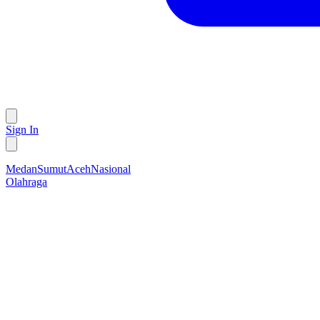
Sign In
Medan
Sumut
Aceh
Nasional
Olahraga