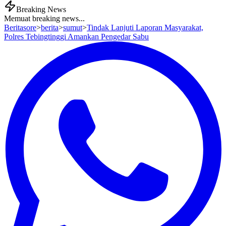
Breaking News
Memuat breaking news...
Beritasore
>
berita
>
sumut
>
Tindak Lanjuti Laporan Masyarakat,
Polres Tebingtinggi Amankan Pengedar Sabu