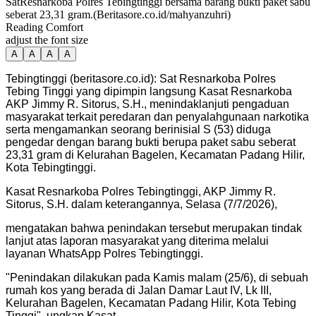
SatResnarkoba Polres Tebingtinggi bersama barang bukti paket sabu
seberat 23,31 gram.(Beritasore.co.id/mahyanzuhri)
Reading Comfort
adjust the font size
A
A
A
A
Tebingtinggi (beritasore.co.id): Sat Resnarkoba Polres
Tebing Tinggi yang dipimpin langsung Kasat Resnarkoba
AKP Jimmy R. Sitorus, S.H., menindaklanjuti pengaduan
masyarakat terkait peredaran dan penyalahgunaan narkotika
serta mengamankan seorang berinisial S (53) diduga
pengedar dengan barang bukti berupa paket sabu seberat
23,31 gram di Kelurahan Bagelen, Kecamatan Padang Hilir,
Kota Tebingtinggi.
Kasat Resnarkoba Polres Tebingtinggi, AKP Jimmy R.
Sitorus, S.H. dalam keterangannya, Selasa (7/7/2026),
mengatakan bahwa penindakan tersebut merupakan tindak
lanjut atas laporan masyarakat yang diterima melalui
layanan WhatsApp Polres Tebingtinggi.
"Penindakan dilakukan pada Kamis malam (25/6), di sebuah
rumah kos yang berada di Jalan Damar Laut IV, Lk III,
Kelurahan Bagelen, Kecamatan Padang Hilir, Kota Tebing
Tinggi", ungkap Kasat.