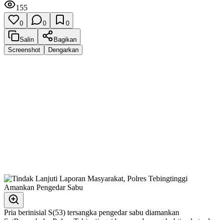
155
0
0
0
Salin
Bagikan
Screenshot
Dengarkan
Pria berinisial S(53) tersangka pengedar sabu diamankan