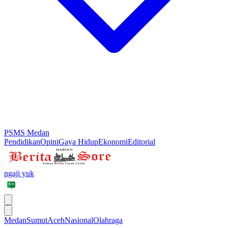
PSMS Medan
Pendidikan
Opini
Gaya Hidup
Ekonomi
Editorial
ngaji yuk
Medan
Sumut
Aceh
Nasional
Olahraga