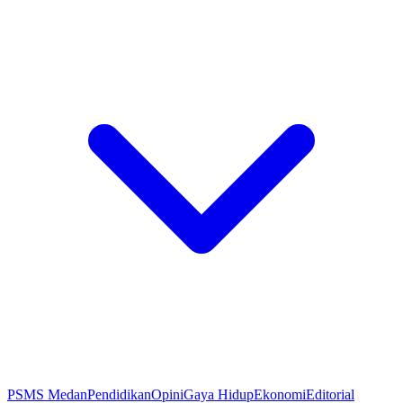
PSMS Medan
Pendidikan
Opini
Gaya Hidup
Ekonomi
Editorial