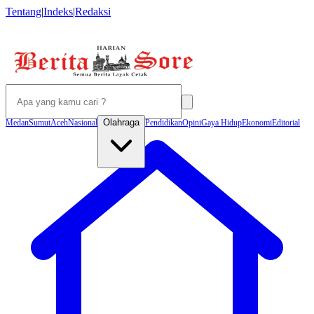
Tentang
|
Indeks
|
Redaksi
Olahraga
Medan
Sumut
Aceh
Nasional
Pendidikan
Opini
Gaya Hidup
Ekonomi
Editorial