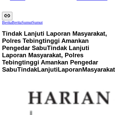
Berita
B
e
r
i
t
a
Sumut
S
u
m
u
t
Tindak Lanjuti Laporan Masyarakat,
Polres Tebingtinggi Amankan
Pengedar Sabu
Tindak Lanjuti
Laporan Masyarakat, Polres
Tebingtinggi Amankan Pengedar
Sabu
T
i
n
d
a
k
L
a
n
j
u
t
i
L
a
p
o
r
a
n
M
a
s
y
a
r
a
k
a
t