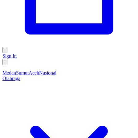
Sign In
Medan
Sumut
Aceh
Nasional
Olahraga