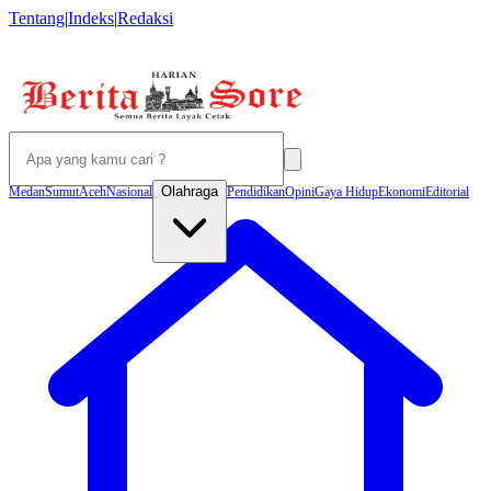
Tentang
|
Indeks
|
Redaksi
Olahraga
Medan
Sumut
Aceh
Nasional
Pendidikan
Opini
Gaya Hidup
Ekonomi
Editorial