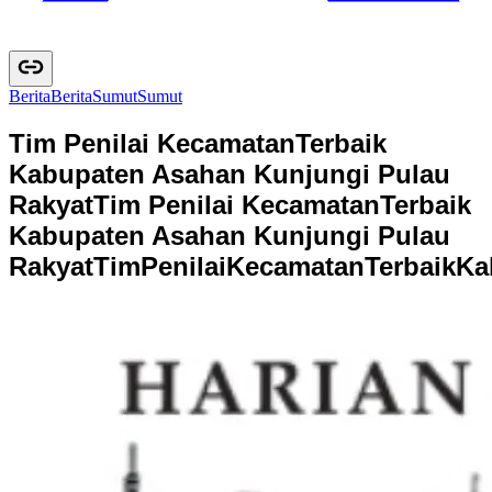
Berita
B
e
r
i
t
a
Sumut
S
u
m
u
t
Tim Penilai KecamatanTerbaik
Kabupaten Asahan Kunjungi Pulau
Rakyat
Tim Penilai KecamatanTerbaik
Kabupaten Asahan Kunjungi Pulau
Rakyat
T
i
m
P
e
n
i
l
a
i
K
e
c
a
m
a
t
a
n
T
e
r
b
a
i
k
K
a