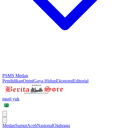
PSMS Medan
Pendidikan
Opini
Gaya Hidup
Ekonomi
Editorial
ngaji yuk
Medan
Sumut
Aceh
Nasional
Olahraga