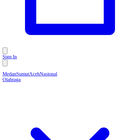
Sign In
Medan
Sumut
Aceh
Nasional
Olahraga