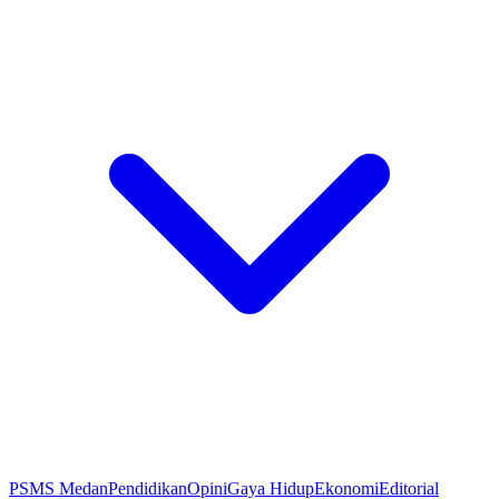
PSMS Medan
Pendidikan
Opini
Gaya Hidup
Ekonomi
Editorial