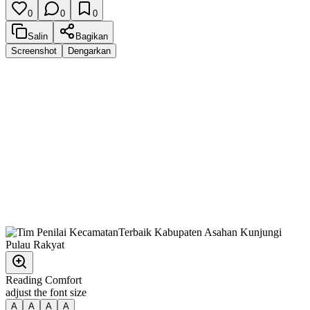
0
0
0
Salin
Bagikan
Screenshot
Dengarkan
Reading Comfort
adjust the font size
A
A
A
A