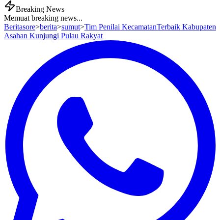
Breaking News
Memuat breaking news...
Beritasore
>
berita
>
sumut
>
Tim Penilai KecamatanTerbaik Kabupaten
Asahan Kunjungi Pulau Rakyat