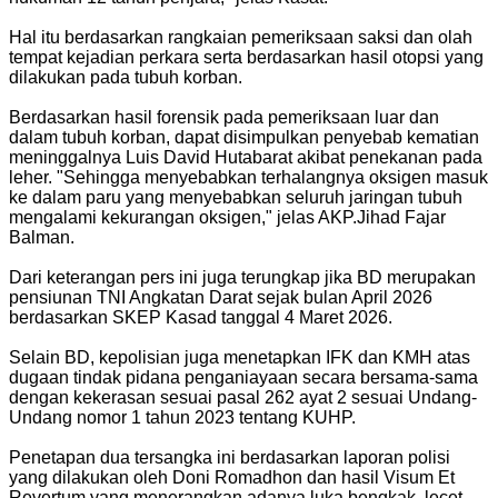
Hal itu berdasarkan rangkaian pemeriksaan saksi dan olah
tempat kejadian perkara serta berdasarkan hasil otopsi yang
dilakukan pada tubuh korban.
Berdasarkan hasil forensik pada pemeriksaan luar dan
dalam tubuh korban, dapat disimpulkan penyebab kematian
meninggalnya Luis David Hutabarat akibat penekanan pada
leher. "Sehingga menyebabkan terhalangnya oksigen masuk
ke dalam paru yang menyebabkan seluruh jaringan tubuh
mengalami kekurangan oksigen," jelas AKP.Jihad Fajar
Balman.
Dari keterangan pers ini juga terungkap jika BD merupakan
pensiunan TNI Angkatan Darat sejak bulan April 2026
berdasarkan SKEP Kasad tanggal 4 Maret 2026.
Selain BD, kepolisian juga menetapkan IFK dan KMH atas
dugaan tindak pidana penganiayaan secara bersama-sama
dengan kekerasan sesuai pasal 262 ayat 2 sesuai Undang-
Undang nomor 1 tahun 2023 tentang KUHP.
Penetapan dua tersangka ini berdasarkan laporan polisi
yang dilakukan oleh Doni Romadhon dan hasil Visum Et
Revertum yang menerangkan adanya luka bengkak, lecet