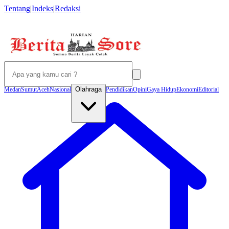
Tentang
|
Indeks
|
Redaksi
Olahraga
Medan
Sumut
Aceh
Nasional
Pendidikan
Opini
Gaya Hidup
Ekonomi
Editorial