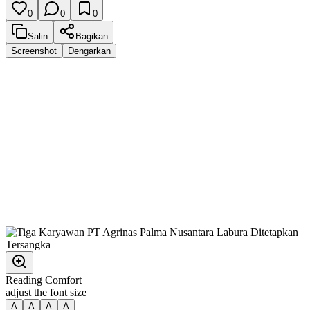
0
0
0
Salin
Bagikan
Screenshot
Dengarkan
Reading Comfort
adjust the font size
A
A
A
A