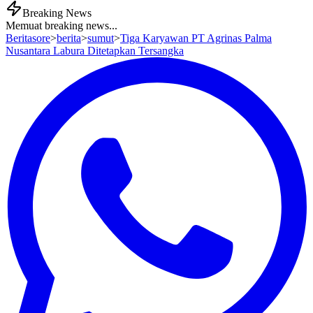
Breaking News
Memuat breaking news...
Beritasore
>
berita
>
sumut
>
Tiga Karyawan PT Agrinas Palma
Nusantara Labura Ditetapkan Tersangka