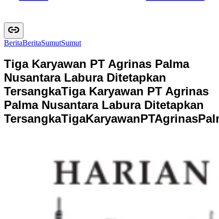
Berita
B
e
r
i
t
a
Sumut
S
u
m
u
t
Tiga Karyawan PT Agrinas Palma
Nusantara Labura Ditetapkan
Tersangka
Tiga Karyawan PT Agrinas
Palma Nusantara Labura Ditetapkan
Tersangka
T
i
g
a
K
a
r
y
a
w
a
n
P
T
A
g
r
i
n
a
s
P
a
l