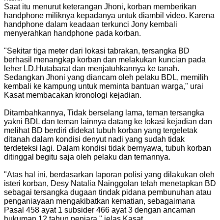
Saat itu menurut keterangan Jhoni, korban memberikan
handphone miliknya kepadanya untuk diambil video. Karena
handphone dalam keadaan terkunci Jony kembali
menyerahkan handphone pada korban.
"Sekitar tiga meter dari lokasi tabrakan, tersangka BD
berhasil menangkap korban dan melakukan kuncian pada
leher LD.Hutabarat dan menjatuhkannya ke tanah.
Sedangkan Jhoni yang diancam oleh pelaku BDL, memilih
kembali ke kampung untuk meminta bantuan warga," urai
Kasat membacakan kronologi kejadian.
Ditambahkannya, Tidak berselang lama, teman tersangka
yakni BDL dan teman lainnya datang ke lokasi kejadian dan
melihat BD berdiri didekat tubuh korban yang tergeletak
ditanah dalam kondisi denyut nadi yang sudah tidak
terdeteksi lagi. Dalam kondisi tidak bernyawa, tubuh korban
ditinggal begitu saja oleh pelaku dan temannya.
"Atas hal ini, berdasarkan laporan polisi yang dilakukan oleh
isteri korban, Desy Natalia Nainggolan telah menetapkan BD
sebagai tersangka dugaan tindak pidana pembunuhan atau
penganiayaan mengakibatkan kematian, sebagaimana
Pasal 458 ayat 1 subsider 466 ayat 3 dengan ancaman
hukuman 12 tahun penjara," jelas Kasat.