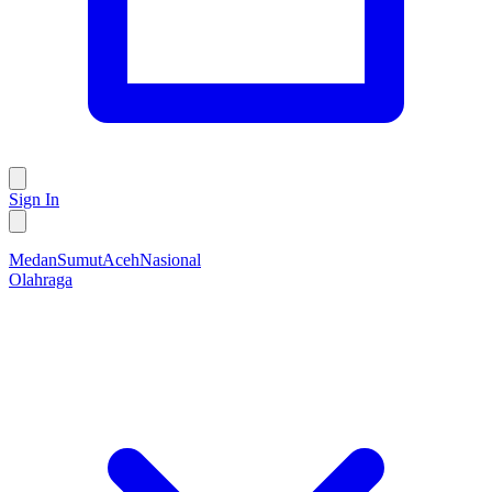
Sign In
Medan
Sumut
Aceh
Nasional
Olahraga