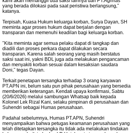
kami akan memanggil dua saksi lainnya dari PT.Agrinas
yang berada dilokasi pada saat peristiwa berlangsung,"
katanya.
Terpisah, Kuasa Hukum keluarga korban, Surya Dayan, SH
meminta agar proses hukum dapat berjalan dengan
transparan dan memenuhi keadilan bagi keluarga korban.
"Kita meminta agar semua pelaku dapat di tangkap dan
diadili dan proses perkara dapat dilakukan secara
transparan. Karena salah seorang yang masih berstatus
saksi saat ini, yakni BDL juga ada melakukan pengancaman
dan menyakiti korban sesuai dalam kesaksian saudara
Doni," tegas Dayan.
Terkait penetapan tersangka terhadap 3 orang karyawan
PT.APN ini, belum satu pun pihak perusahaan yang bersedia
memberikan keterangan. Kendati upaya konfirmasi, Sabtu
(20/6/2026) melalui sambungan Whatsap baik kepada
Kolonel Lek Rizal Kani, selaku pimpinan di perusahaan dan
Suhendri sebagai Humas perusahaan.
Padahal sebelumnya, Humas PT.APN, Suhendri
menyampaikan bahwa petugas keamanan perusahaan yang
telah ditetapkan tersangka itu tidak ada melakukan tindakan