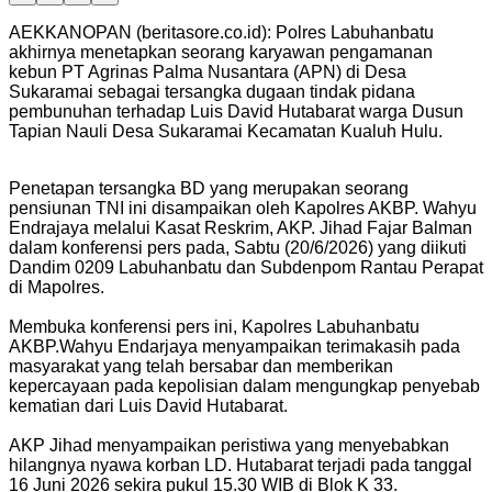
AEKKANOPAN (beritasore.co.id): Polres Labuhanbatu
akhirnya menetapkan seorang karyawan pengamanan
kebun PT Agrinas Palma Nusantara (APN) di Desa
Sukaramai sebagai tersangka dugaan tindak pidana
pembunuhan terhadap Luis David Hutabarat warga Dusun
Tapian Nauli Desa Sukaramai Kecamatan Kualuh Hulu.
Penetapan tersangka BD yang merupakan seorang
pensiunan TNI ini disampaikan oleh Kapolres AKBP. Wahyu
Endrajaya melalui Kasat Reskrim, AKP. Jihad Fajar Balman
dalam konferensi pers pada, Sabtu (20/6/2026) yang diikuti
Dandim 0209 Labuhanbatu dan Subdenpom Rantau Perapat
di Mapolres.
Membuka konferensi pers ini, Kapolres Labuhanbatu
AKBP.Wahyu Endarjaya menyampaikan terimakasih pada
masyarakat yang telah bersabar dan memberikan
kepercayaan pada kepolisian dalam mengungkap penyebab
kematian dari Luis David Hutabarat.
AKP Jihad menyampaikan peristiwa yang menyebabkan
hilangnya nyawa korban LD. Hutabarat terjadi pada tanggal
16 Juni 2026 sekira pukul 15.30 WIB di Blok K 33.