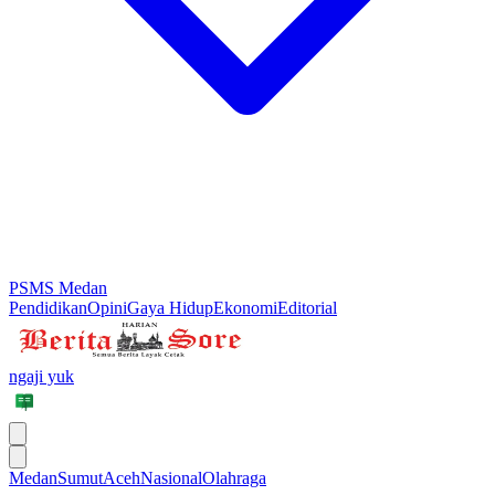
PSMS Medan
Pendidikan
Opini
Gaya Hidup
Ekonomi
Editorial
ngaji yuk
Medan
Sumut
Aceh
Nasional
Olahraga