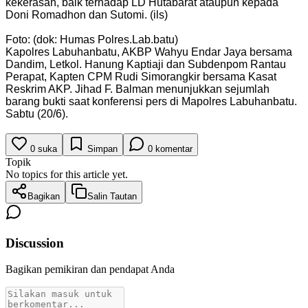
kekerasan, baik terhadap LD Hutabarat ataupun kepada
Doni Romadhon dan Sutomi. (ils)
Foto: (dok: Humas Polres.Lab.batu)
Kapolres Labuhanbatu, AKBP Wahyu Endar Jaya bersama
Dandim, Letkol. Hanung Kaptiaji dan Subdenpom Rantau
Perapat, Kapten CPM Rudi Simorangkir bersama Kasat
Reskrim AKP. Jihad F. Balman menunjukkan sejumlah
barang bukti saat konferensi pers di Mapolres Labuhanbatu.
Sabtu (20/6).
0
suka
Simpan
0
komentar
Topik
No topics for this article yet.
Bagikan
Salin Tautan
Discussion
Bagikan pemikiran dan pendapat Anda