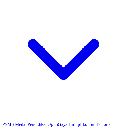
PSMS Medan
Pendidikan
Opini
Gaya Hidup
Ekonomi
Editorial