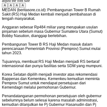
adjust the font size
A
A
A
A
MEDAN (beritasore.co.id): Pembangunan Tower B Rumah
Sakit (RS) Haji Medan kembali menjadi pembahasan di
tengah masyarakat.
Anggaran sebesar Rp484 miliar yang merupakan usulan
pinjaman sebelum masa Gubernur Sumatera Utara (Sumut)
Bobby Nasution, dianggap berlebihan.
Pembangunan Tower B RS Haji Medan masuk dalam
perencanaan Pemerintah Provinsi (Pemprov) Sumut mulai
tahun 2023.
Tujuannya, membuat RS Haji Medan menjadi RS bertaraf
internasional dan punya fasilitas serta SDM yang mumpuni.
Korea Selatan dipilih menjadi investor atas rekomendasi
Bappenas dan Kemenkeu. Kemenkeu kemudian meminta
Pemprov Sumut untuk mendapat persetujuan dari
Kemendagri melalui permohonan Gubernur.
Penandatanganan permohonan persetujuan oleh gubernur
sebelumnya belum selesai karena masalah administrasi,
kemudian dilanjutkan ke Pj Gubernur Hasanudin dan Pj