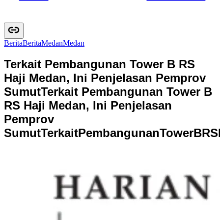
Berita
B
e
r
i
t
a
Medan
M
e
d
a
n
Terkait Pembangunan Tower B RS
Haji Medan, Ini Penjelasan Pemprov
Sumut
Terkait Pembangunan Tower B
RS Haji Medan, Ini Penjelasan
Pemprov
Sumut
T
e
r
k
a
i
t
P
e
m
b
a
n
g
u
n
a
n
T
o
w
e
r
B
R
S