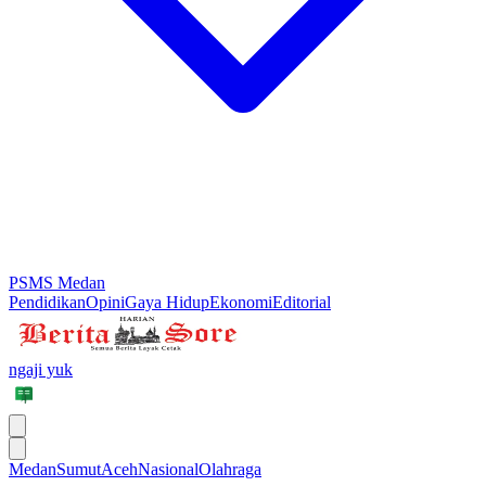
PSMS Medan
Pendidikan
Opini
Gaya Hidup
Ekonomi
Editorial
ngaji yuk
Medan
Sumut
Aceh
Nasional
Olahraga