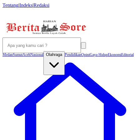
Tentang
|
Indeks
|
Redaksi
Olahraga
Medan
Sumut
Aceh
Nasional
Pendidikan
Opini
Gaya Hidup
Ekonomi
Editorial