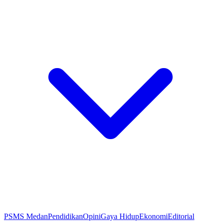
PSMS Medan
Pendidikan
Opini
Gaya Hidup
Ekonomi
Editorial