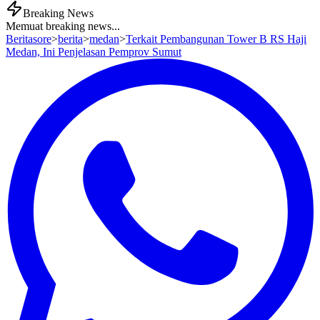
Breaking News
Memuat breaking news...
Beritasore
>
berita
>
medan
>
Terkait Pembangunan Tower B RS Haji
Medan, Ini Penjelasan Pemprov Sumut