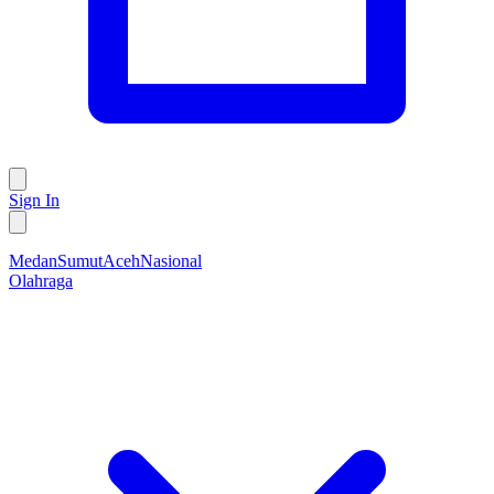
Sign In
Medan
Sumut
Aceh
Nasional
Olahraga