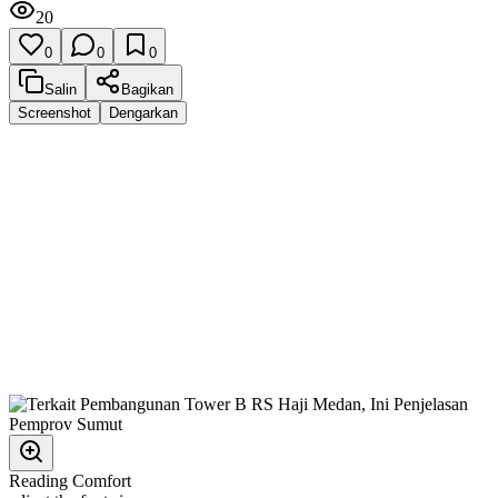
20
0
0
0
Salin
Bagikan
Screenshot
Dengarkan
Reading Comfort