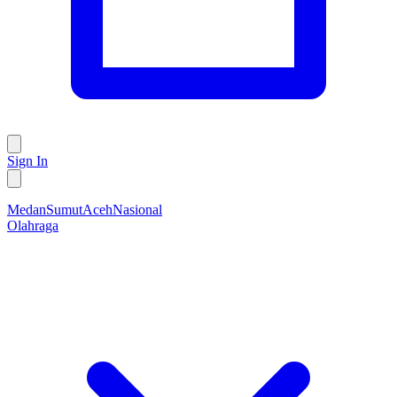
Sign In
Medan
Sumut
Aceh
Nasional
Olahraga