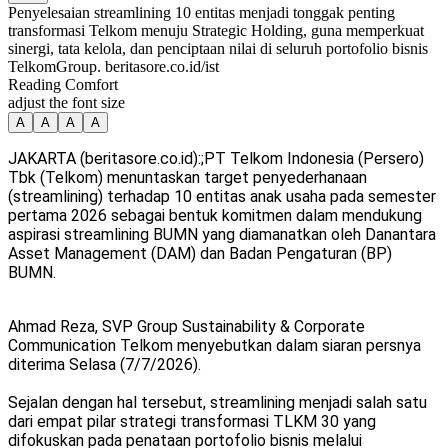
Penyelesaian streamlining 10 entitas menjadi tonggak penting
transformasi Telkom menuju Strategic Holding, guna memperkuat
sinergi, tata kelola, dan penciptaan nilai di seluruh portofolio bisnis
TelkomGroup. beritasore.co.id/ist
Reading Comfort
adjust the font size
A
A
A
A
JAKARTA (beritasore.co.id):;PT Telkom Indonesia (Persero)
Tbk (Telkom) menuntaskan target penyederhanaan
(streamlining) terhadap 10 entitas anak usaha pada semester
pertama 2026 sebagai bentuk komitmen dalam mendukung
aspirasi streamlining BUMN yang diamanatkan oleh Danantara
Asset Management (DAM) dan Badan Pengaturan (BP)
BUMN.
Ahmad Reza, SVP Group Sustainability & Corporate
Communication Telkom menyebutkan dalam siaran persnya
diterima Selasa (7/7/2026).
Sejalan dengan hal tersebut, streamlining menjadi salah satu
dari empat pilar strategi transformasi TLKM 30 yang
difokuskan pada penataan portofolio bisnis melalui