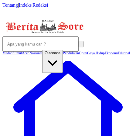
Tentang
|
Indeks
|
Redaksi
Olahraga
Medan
Sumut
Aceh
Nasional
Pendidikan
Opini
Gaya Hidup
Ekonomi
Editorial