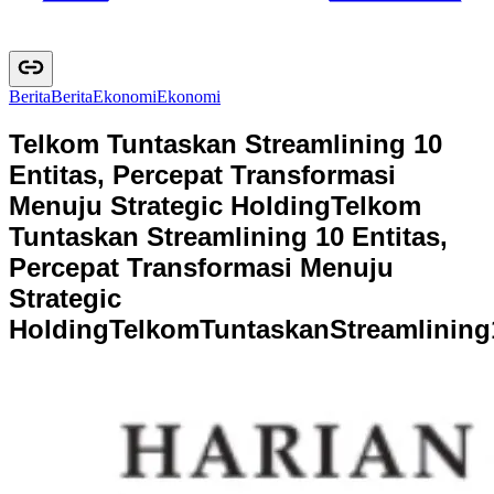
Berita
B
e
r
i
t
a
Ekonomi
E
k
o
n
o
m
i
Telkom Tuntaskan Streamlining 10
Entitas, Percepat Transformasi
Menuju Strategic Holding
Telkom
Tuntaskan Streamlining 10 Entitas,
Percepat Transformasi Menuju
Strategic
Holding
T
e
l
k
o
m
T
u
n
t
a
s
k
a
n
S
t
r
e
a
m
l
i
n
i
n
g