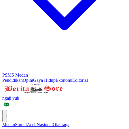
PSMS Medan
Pendidikan
Opini
Gaya Hidup
Ekonomi
Editorial
ngaji yuk
Medan
Sumut
Aceh
Nasional
Olahraga