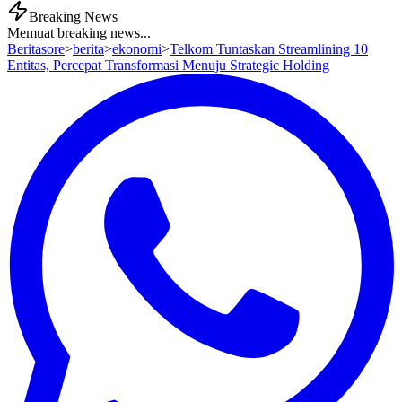
Breaking News
Memuat breaking news...
Beritasore
>
berita
>
ekonomi
>
Telkom Tuntaskan Streamlining 10
Entitas, Percepat Transformasi Menuju Strategic Holding