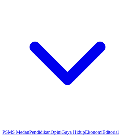
PSMS Medan
Pendidikan
Opini
Gaya Hidup
Ekonomi
Editorial