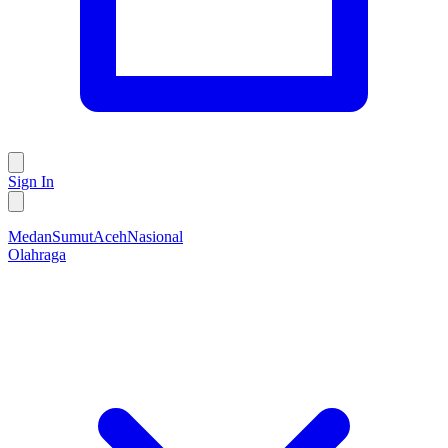
Sign In
Medan
Sumut
Aceh
Nasional
Olahraga