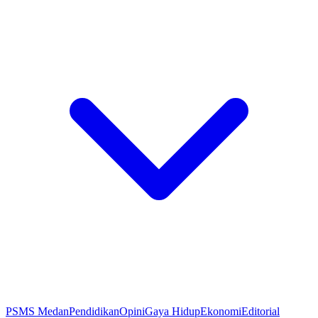
PSMS Medan
Pendidikan
Opini
Gaya Hidup
Ekonomi
Editorial