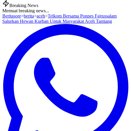
Breaking News
Memuat breaking news...
Beritasore
>
berita
>
aceh
>
Telkom Bersama Ponpes Fajrussalam
Salurkan Hewan Kurban Untuk Masyarakat Aceh Tamiang