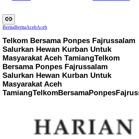
Berita
B
e
r
i
t
a
Aceh
A
c
e
h
Telkom Bersama Ponpes Fajrussalam
Salurkan Hewan Kurban Untuk
Masyarakat Aceh Tamiang
Telkom
Bersama Ponpes Fajrussalam
Salurkan Hewan Kurban Untuk
Masyarakat Aceh
Tamiang
T
e
l
k
o
m
B
e
r
s
a
m
a
P
o
n
p
e
s
F
a
j
r
u
s