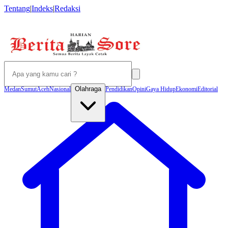
Tentang
|
Indeks
|
Redaksi
Olahraga
Medan
Sumut
Aceh
Nasional
Pendidikan
Opini
Gaya Hidup
Ekonomi
Editorial