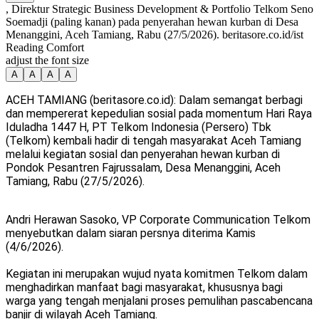
, Direktur Strategic Business Development & Portfolio Telkom Seno
Soemadji (paling kanan) pada penyerahan hewan kurban di Desa
Menanggini, Aceh Tamiang, Rabu (27/5/2026). beritasore.co.id/ist
Reading Comfort
adjust the font size
A
A
A
A
ACEH TAMIANG (beritasore.co.id): Dalam semangat berbagi
dan mempererat kepedulian sosial pada momentum Hari Raya
Iduladha 1447 H, PT Telkom Indonesia (Persero) Tbk
(Telkom) kembali hadir di tengah masyarakat Aceh Tamiang
melalui kegiatan sosial dan penyerahan hewan kurban di
Pondok Pesantren Fajrussalam, Desa Menanggini, Aceh
Tamiang, Rabu (27/5/2026).
Andri Herawan Sasoko, VP Corporate Communication Telkom
menyebutkan dalam siaran persnya diterima Kamis
(4/6/2026).
Kegiatan ini merupakan wujud nyata komitmen Telkom dalam
menghadirkan manfaat bagi masyarakat, khususnya bagi
warga yang tengah menjalani proses pemulihan pascabencana
banjir di wilayah Aceh Tamiang.