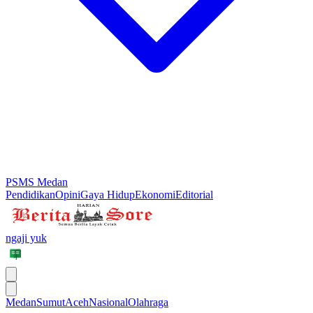
PSMS Medan
Pendidikan
Opini
Gaya Hidup
Ekonomi
Editorial
ngaji yuk
Medan
Sumut
Aceh
Nasional
Olahraga