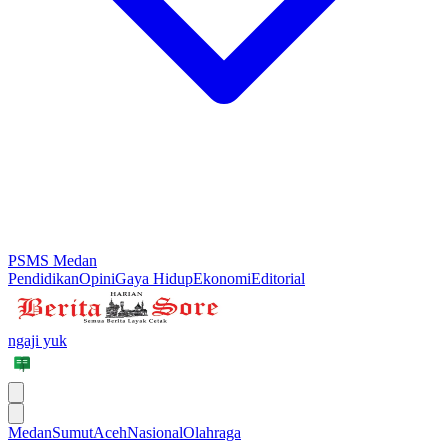
PSMS Medan
Pendidikan
Opini
Gaya Hidup
Ekonomi
Editorial
ngaji yuk
Medan
Sumut
Aceh
Nasional
Olahraga