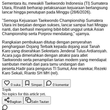
Sementara itu, mewakili Taekwondo Indonesia (TI) Sumatera
Utara, Rinaldi berharap pelaksanaan kejuaraan berlangsung
lancar hingga penutupan pada Minggu (28/6/2026).
"Semoga Kejuaraan Taekwondo Championship Sumatera
Utara ini berjalan dengan sukses, lancar sampai hari Minggu
nanti, dan berhasil menjaring bibit-bibit unggul untuk Asian
Championship serta Porprov mendatang," ujarnya.
Rangkaian pembukaan ditutup dengan penyerahan
penghargaan Dojang Terbaik kepada dojang asal Tanah
Karo yang diserahkan Sekretaris Jenderal Tulus Ardiansyah.
Acara juga dimeriahkan dengan atraksi para atlet
Taekwondo serta penampilan tarian modern yang mendapat
sambutan meriah dari para tamu undangan dan
peserta.Hadir para pengurus TI Sumut, Ane marekar, Rezeki
Karo Sekali, Rianto SH MH (rel).
0
suka
Simpan
0
komentar
Topik
No topics for this article yet.
Bagikan
Salin Tautan