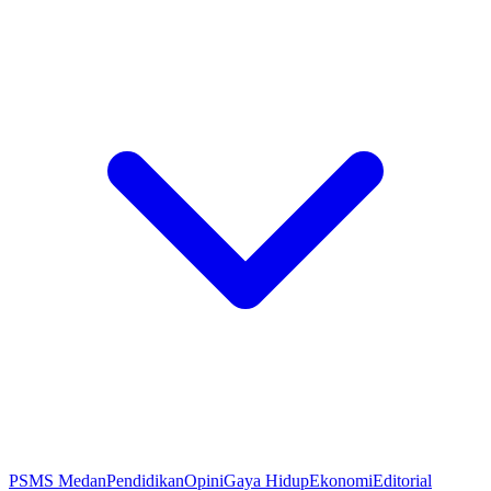
PSMS Medan
Pendidikan
Opini
Gaya Hidup
Ekonomi
Editorial