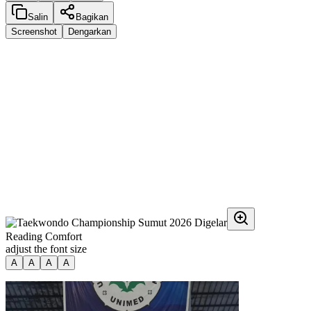
Salin
Bagikan
Screenshot
Dengarkan
Reading Comfort
adjust the font size
A
A
A
A