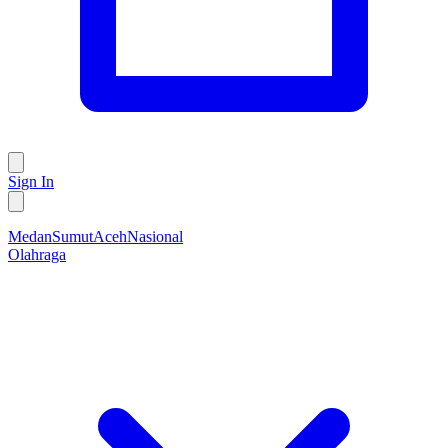
Sign In
Medan
Sumut
Aceh
Nasional
Olahraga