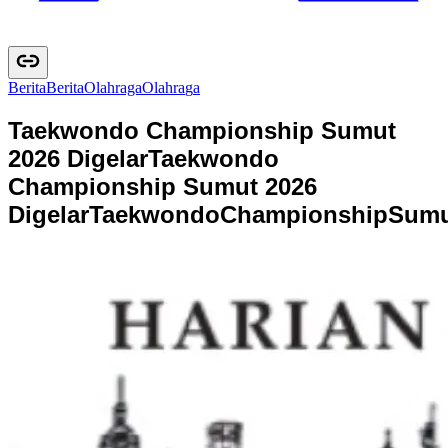
Berita
B
e
r
i
t
a
Olahraga
O
l
a
h
r
a
g
a
Taekwondo Championship Sumut
2026 Digelar
Taekwondo
Championship Sumut 2026
Digelar
T
a
e
k
w
o
n
d
o
C
h
a
m
p
i
o
n
s
h
i
p
S
u
m