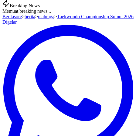
Breaking News
Memuat breaking news...
Beritasore
>
berita
>
olahraga
>
Taekwondo Championship Sumut 2026
Digelar