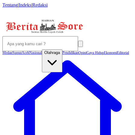
Tentang
|
Indeks
|
Redaksi
Olahraga
Medan
Sumut
Aceh
Nasional
Pendidikan
Opini
Gaya Hidup
Ekonomi
Editorial