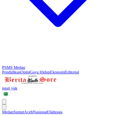
PSMS Medan
Pendidikan
Opini
Gaya Hidup
Ekonomi
Editorial
ngaji yuk
Medan
Sumut
Aceh
Nasional
Olahraga