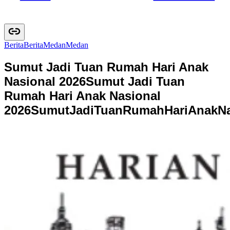
Berita
B
e
r
i
t
a
Medan
M
e
d
a
n
Sumut Jadi Tuan Rumah Hari Anak
Nasional 2026
Sumut Jadi Tuan
Rumah Hari Anak Nasional
2026
S
u
m
u
t
J
a
d
i
T
u
a
n
R
u
m
a
h
H
a
r
i
A
n
a
k
N