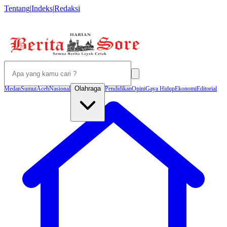
Tentang
|
Indeks
|
Redaksi
Olahraga
Medan
Sumut
Aceh
Nasional
Pendidikan
Opini
Gaya Hidup
Ekonomi
Editorial