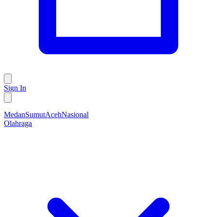
Sign In
Medan
Sumut
Aceh
Nasional
Olahraga