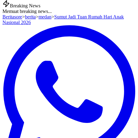
Breaking News
Memuat breaking news...
Beritasore
>
berita
>
medan
>
Sumut Jadi Tuan Rumah Hari Anak
Nasional 2026