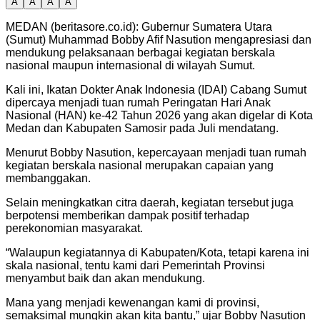
A
A
A
A
MEDAN (beritasore.co.id): Gubernur Sumatera Utara
(Sumut) Muhammad Bobby Afif Nasution mengapresiasi dan
mendukung pelaksanaan berbagai kegiatan berskala
nasional maupun internasional di wilayah Sumut.
Kali ini, Ikatan Dokter Anak Indonesia (IDAI) Cabang Sumut
dipercaya menjadi tuan rumah Peringatan Hari Anak
Nasional (HAN) ke-42 Tahun 2026 yang akan digelar di Kota
Medan dan Kabupaten Samosir pada Juli mendatang.
Menurut Bobby Nasution, kepercayaan menjadi tuan rumah
kegiatan berskala nasional merupakan capaian yang
membanggakan.
Selain meningkatkan citra daerah, kegiatan tersebut juga
berpotensi memberikan dampak positif terhadap
perekonomian masyarakat.
“Walaupun kegiatannya di Kabupaten/Kota, tetapi karena ini
skala nasional, tentu kami dari Pemerintah Provinsi
menyambut baik dan akan mendukung.
Mana yang menjadi kewenangan kami di provinsi,
semaksimal mungkin akan kita bantu,” ujar Bobby Nasution