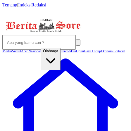
Tentang
|
Indeks
|
Redaksi
Olahraga
Medan
Sumut
Aceh
Nasional
Pendidikan
Opini
Gaya Hidup
Ekonomi
Editorial