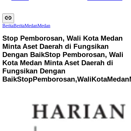
Berita
B
e
r
i
t
a
Medan
M
e
d
a
n
Stop Pemborosan, Wali Kota Medan
Minta Aset Daerah di Fungsikan
Dengan Baik
Stop Pemborosan, Wali
Kota Medan Minta Aset Daerah di
Fungsikan Dengan
Baik
S
t
o
p
P
e
m
b
o
r
o
s
a
n
,
W
a
l
i
K
o
t
a
M
e
d
a
n