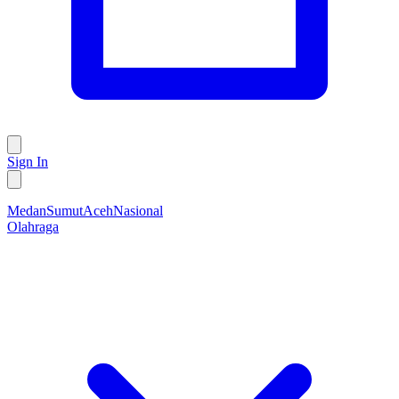
Sign In
Medan
Sumut
Aceh
Nasional
Olahraga