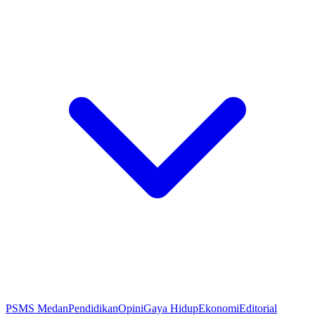
PSMS Medan
Pendidikan
Opini
Gaya Hidup
Ekonomi
Editorial