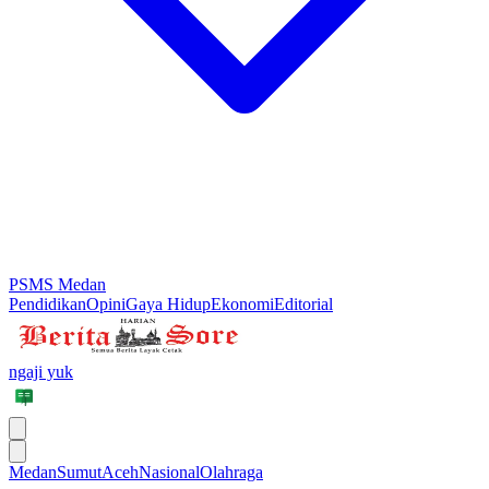
PSMS Medan
Pendidikan
Opini
Gaya Hidup
Ekonomi
Editorial
ngaji yuk
Medan
Sumut
Aceh
Nasional
Olahraga