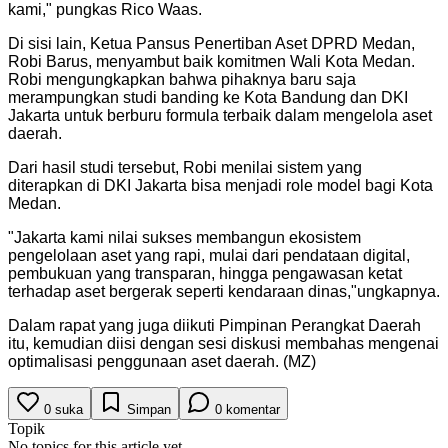
kami," pungkas Rico Waas.
Di sisi lain, Ketua Pansus Penertiban Aset DPRD Medan,
Robi Barus, menyambut baik komitmen Wali Kota Medan.
Robi mengungkapkan bahwa pihaknya baru saja
merampungkan studi banding ke Kota Bandung dan DKI
Jakarta untuk berburu formula terbaik dalam mengelola aset
daerah.
​Dari hasil studi tersebut, Robi menilai sistem yang
diterapkan di DKI Jakarta bisa menjadi role model bagi Kota
Medan.
"Jakarta kami nilai sukses membangun ekosistem
pengelolaan aset yang rapi, mulai dari pendataan digital,
pembukuan yang transparan, hingga pengawasan ketat
terhadap aset bergerak seperti kendaraan dinas,"ungkapnya.
Dalam rapat yang juga diikuti Pimpinan Perangkat Daerah
itu, kemudian diisi dengan sesi diskusi membahas mengenai
optimalisasi penggunaan aset daerah. (MZ)
0
suka
Simpan
0
komentar
Topik
No topics for this article yet.