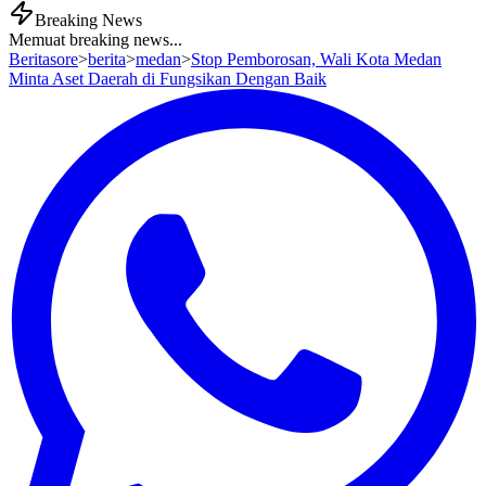
Breaking News
Memuat breaking news...
Beritasore
>
berita
>
medan
>
Stop Pemborosan, Wali Kota Medan
Minta Aset Daerah di Fungsikan Dengan Baik