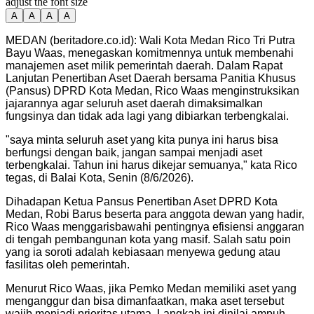
adjust the font size
A
A
A
A
MEDAN (beritadore.co.id): Wali Kota Medan Rico Tri Putra
Bayu Waas, menegaskan komitmennya untuk membenahi
manajemen aset milik pemerintah daerah. Dalam Rapat
Lanjutan Penertiban Aset Daerah bersama Panitia Khusus
(Pansus) DPRD Kota Medan, Rico Waas menginstruksikan
jajarannya agar seluruh aset daerah dimaksimalkan
fungsinya dan tidak ada lagi yang dibiarkan terbengkalai.
​"saya minta seluruh aset yang kita punya ini harus bisa
berfungsi dengan baik, jangan sampai menjadi aset
terbengkalai. Tahun ini harus dikejar semuanya," kata Rico
tegas, di Balai Kota, Senin (8/6/2026).
Dihadapan Ketua Pansus Penertiban Aset DPRD Kota
Medan, Robi Barus beserta para anggota dewan yang hadir,
Rico Waas menggarisbawahi pentingnya efisiensi anggaran
di tengah pembangunan kota yang masif. Salah satu poin
yang ia soroti adalah kebiasaan menyewa gedung atau
fasilitas oleh pemerintah.
​Menurut Rico Waas, jika Pemko Medan memiliki aset yang
menganggur dan bisa dimanfaatkan, maka aset tersebut
wajib menjadi prioritas utama. Langkah ini dinilai ampuh