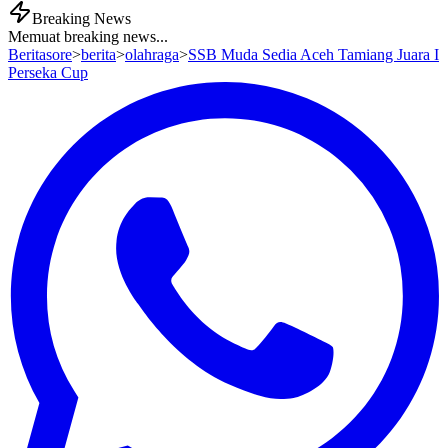
Breaking News
Memuat breaking news...
Beritasore
>
berita
>
olahraga
>
SSB Muda Sedia Aceh Tamiang Juara I
Perseka Cup