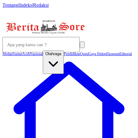
Tentang
|
Indeks
|
Redaksi
Olahraga
Medan
Sumut
Aceh
Nasional
Pendidikan
Opini
Gaya Hidup
Ekonomi
Editorial