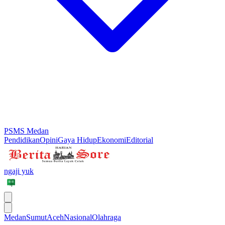
PSMS Medan
Pendidikan
Opini
Gaya Hidup
Ekonomi
Editorial
ngaji yuk
Medan
Sumut
Aceh
Nasional
Olahraga