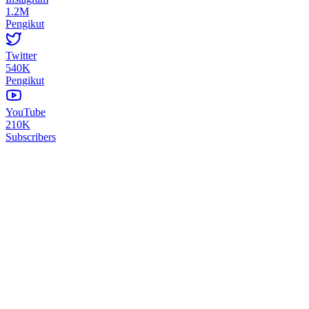
1.2M
Pengikut
Twitter
540K
Pengikut
YouTube
210K
Subscribers