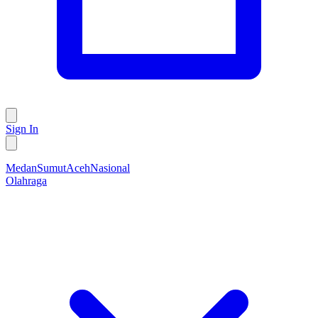
Sign In
Medan
Sumut
Aceh
Nasional
Olahraga