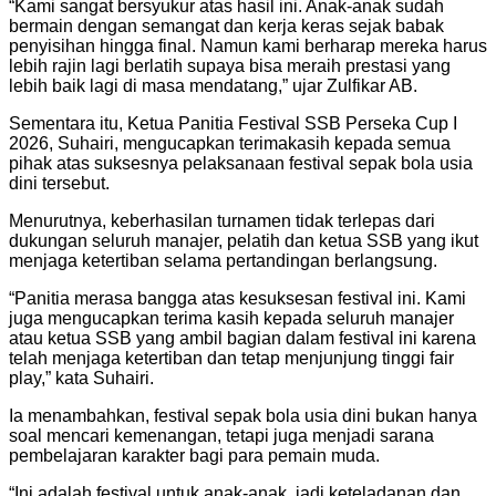
“Kami sangat bersyukur atas hasil ini. Anak-anak sudah
bermain dengan semangat dan kerja keras sejak babak
penyisihan hingga final. Namun kami berharap mereka harus
lebih rajin lagi berlatih supaya bisa meraih prestasi yang
lebih baik lagi di masa mendatang,” ujar Zulfikar AB.
Sementara itu, Ketua Panitia Festival SSB Perseka Cup I
2026, Suhairi, mengucapkan terimakasih kepada semua
pihak atas suksesnya pelaksanaan festival sepak bola usia
dini tersebut.
Menurutnya, keberhasilan turnamen tidak terlepas dari
dukungan seluruh manajer, pelatih dan ketua SSB yang ikut
menjaga ketertiban selama pertandingan berlangsung.
“Panitia merasa bangga atas kesuksesan festival ini. Kami
juga mengucapkan terima kasih kepada seluruh manajer
atau ketua SSB yang ambil bagian dalam festival ini karena
telah menjaga ketertiban dan tetap menjunjung tinggi fair
play,” kata Suhairi.
Ia menambahkan, festival sepak bola usia dini bukan hanya
soal mencari kemenangan, tetapi juga menjadi sarana
pembelajaran karakter bagi para pemain muda.
“Ini adalah festival untuk anak-anak, jadi keteladanan dan