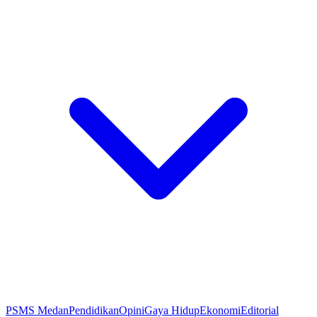
PSMS Medan
Pendidikan
Opini
Gaya Hidup
Ekonomi
Editorial