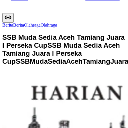
Berita
B
e
r
i
t
a
Olahraga
O
l
a
h
r
a
g
a
SSB Muda Sedia Aceh Tamiang Juara
I Perseka Cup
SSB Muda Sedia Aceh
Tamiang Juara I Perseka
Cup
S
S
B
M
u
d
a
S
e
d
i
a
A
c
e
h
T
a
m
i
a
n
g
J
u
a
r