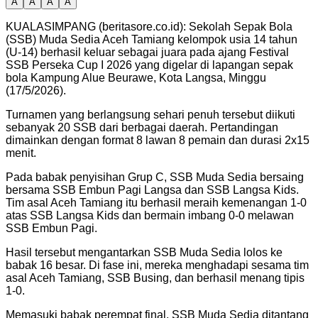
A
A
A
A
KUALASIMPANG (beritasore.co.id): Sekolah Sepak Bola
(SSB) Muda Sedia Aceh Tamiang kelompok usia 14 tahun
(U-14) berhasil keluar sebagai juara pada ajang Festival
SSB Perseka Cup I 2026 yang digelar di lapangan sepak
bola Kampung Alue Beurawe, Kota Langsa, Minggu
(17/5/2026).
Turnamen yang berlangsung sehari penuh tersebut diikuti
sebanyak 20 SSB dari berbagai daerah. Pertandingan
dimainkan dengan format 8 lawan 8 pemain dan durasi 2x15
menit.
Pada babak penyisihan Grup C, SSB Muda Sedia bersaing
bersama SSB Embun Pagi Langsa dan SSB Langsa Kids.
Tim asal Aceh Tamiang itu berhasil meraih kemenangan 1-0
atas SSB Langsa Kids dan bermain imbang 0-0 melawan
SSB Embun Pagi.
Hasil tersebut mengantarkan SSB Muda Sedia lolos ke
babak 16 besar. Di fase ini, mereka menghadapi sesama tim
asal Aceh Tamiang, SSB Busing, dan berhasil menang tipis
1-0.
Memasuki babak perempat final, SSB Muda Sedia ditantang