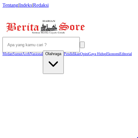
Tentang
|
Indeks
|
Redaksi
Olahraga
Medan
Sumut
Aceh
Nasional
Pendidikan
Opini
Gaya Hidup
Ekonomi
Editorial