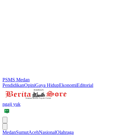
PSMS Medan
Pendidikan
Opini
Gaya Hidup
Ekonomi
Editorial
ngaji yuk
Medan
Sumut
Aceh
Nasional
Olahraga