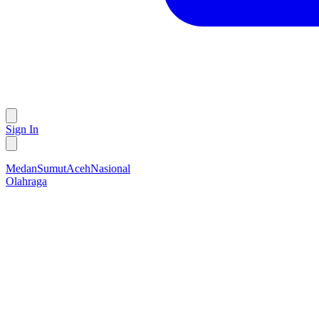
Sign In
Medan
Sumut
Aceh
Nasional
Olahraga