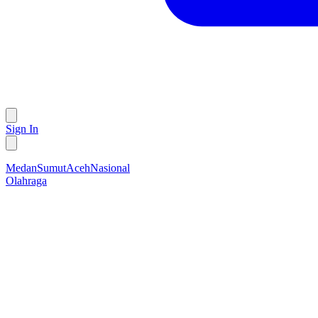
Sign In
Medan
Sumut
Aceh
Nasional
Olahraga