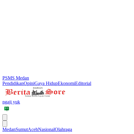
PSMS Medan
Pendidikan
Opini
Gaya Hidup
Ekonomi
Editorial
ngaji yuk
Medan
Sumut
Aceh
Nasional
Olahraga