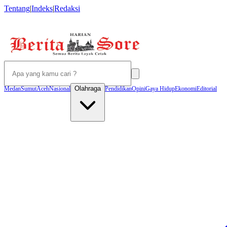
Tentang
|
Indeks
|
Redaksi
Olahraga
Medan
Sumut
Aceh
Nasional
Pendidikan
Opini
Gaya Hidup
Ekonomi
Editorial