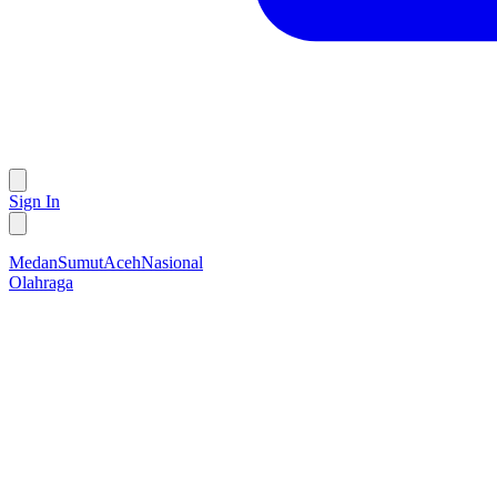
Sign In
Medan
Sumut
Aceh
Nasional
Olahraga