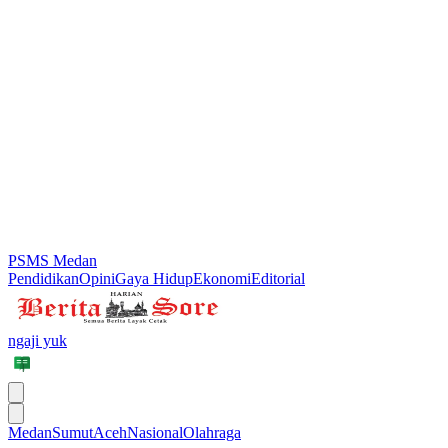
PSMS Medan
Pendidikan
Opini
Gaya Hidup
Ekonomi
Editorial
ngaji yuk
Medan
Sumut
Aceh
Nasional
Olahraga