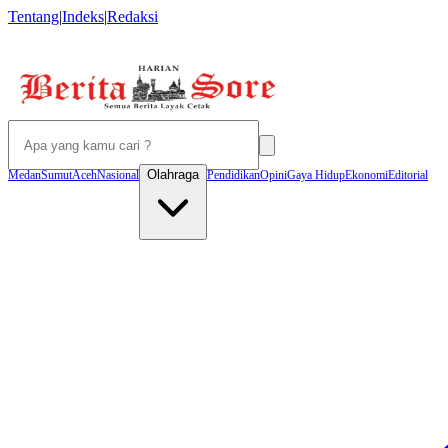
Tentang
|
Indeks
|
Redaksi
Olahraga
Medan
Sumut
Aceh
Nasional
Pendidikan
Opini
Gaya Hidup
Ekonomi
Editorial