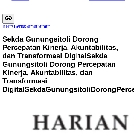
Berita
B
e
r
i
t
a
Sumut
S
u
m
u
t
Sekda Gunungsitoli Dorong
Percepatan Kinerja, Akuntabilitas,
dan Transformasi Digital
Sekda
Gunungsitoli Dorong Percepatan
Kinerja, Akuntabilitas, dan
Transformasi
Digital
S
e
k
d
a
G
u
n
u
n
g
s
i
t
o
l
i
D
o
r
o
n
g
P
e
r
c