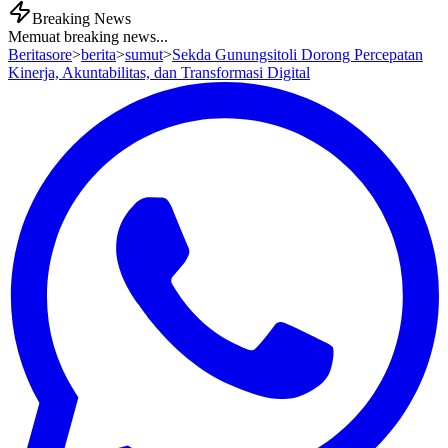
Breaking News
Memuat breaking news...
Beritasore
>
berita
>
sumut
>
Sekda Gunungsitoli Dorong Percepatan
Kinerja, Akuntabilitas, dan Transformasi Digital