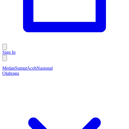
Sign In
Medan
Sumut
Aceh
Nasional
Olahraga