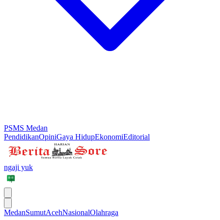
PSMS Medan
Pendidikan
Opini
Gaya Hidup
Ekonomi
Editorial
ngaji yuk
Medan
Sumut
Aceh
Nasional
Olahraga