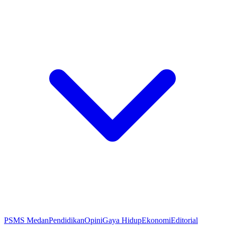
PSMS Medan
Pendidikan
Opini
Gaya Hidup
Ekonomi
Editorial