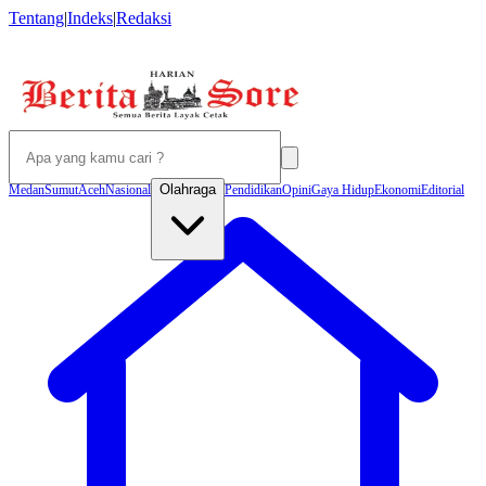
Tentang
|
Indeks
|
Redaksi
Olahraga
Medan
Sumut
Aceh
Nasional
Pendidikan
Opini
Gaya Hidup
Ekonomi
Editorial