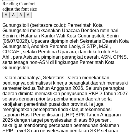
Reading Comfort
adjust the font size
A
A
A
A
Gunungsitoli (beritasore.co.id): Pemerintah Kota
Gunungsitoli melaksanakan Upacara Bendera rutin hari
Senin di Halaman Kantor Wali Kota Gunungsitoli, Senin
(06/07/2026). Upacara dipimpin oleh Sekretaris Daerah Kota
Gunungsitoli, Andhika Perdana Laoly, S.STP., M.Si.,
CGCAE., selaku Pembina Upacara, dan diikuti oleh Staf
Ahli, para Asisten, pimpinan perangkat daerah, ASN, CPNS,
serta tenaga non-ASN di lingkungan Pemerintah Kota
Gunungsitoli.
Dalam amanatnya, Sekretaris Daerah menekankan
pentingnya optimalisasi kinerja perangkat daerah memasuki
semester kedua Tahun Anggaran 2026. Seluruh perangkat
daerah diminta memastikan penyusunan RKPD Tahun 2027
selaras dengan prioritas pembangunan daerah serta
kebijakan pemerintah pusat dan provinsi. Ia juga
mengingatkan percepatan tindak lanjut rekomendasi
Laporan Hasil Pemeriksaan (LHP) BPK Tahun Anggaran
2025 dengan target penyelesaian di atas 80 persen,
sekaligus mendorong percepatan pemenuhan dokumen
SPIP Level 3 dan penyelesaian penilaian SKP sebagai