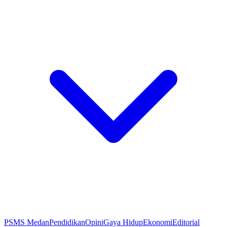
PSMS Medan
Pendidikan
Opini
Gaya Hidup
Ekonomi
Editorial