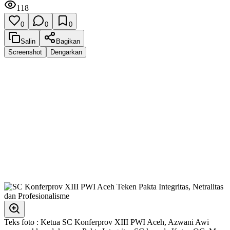
118
0
0
0
Salin
Bagikan
Screenshot
Dengarkan
Teks foto : Ketua SC Konferprov XIII PWI Aceh, Azwani Awi