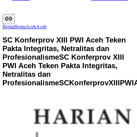
Berita
B
e
r
i
t
a
Aceh
A
c
e
h
SC Konferprov XIII PWI Aceh Teken
Pakta Integritas, Netralitas dan
Profesionalisme
SC Konferprov XIII
PWI Aceh Teken Pakta Integritas,
Netralitas dan
Profesionalisme
S
C
K
o
n
f
e
r
p
r
o
v
X
I
I
I
P
W
I