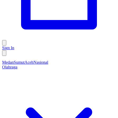
Sign In
Medan
Sumut
Aceh
Nasional
Olahraga