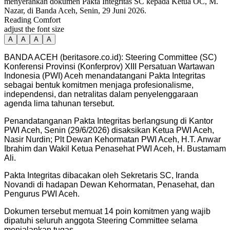
menyerahkan dokumen Pakta Integritas SC kepada Ketua OC, M.
Nazar, di Banda Aceh, Senin, 29 Juni 2026.
Reading Comfort
adjust the font size
A
A
A
A
BANDA ACEH (beritasore.co.id): Steering Committee (SC)
Konferensi Provinsi (Konferprov) XIII Persatuan Wartawan
Indonesia (PWI) Aceh menandatangani Pakta Integritas
sebagai bentuk komitmen menjaga profesionalisme,
independensi, dan netralitas dalam penyelenggaraan
agenda lima tahunan tersebut.
Penandatanganan Pakta Integritas berlangsung di Kantor
PWI Aceh, Senin (29/6/2026) disaksikan Ketua PWI Aceh,
Nasir Nurdin; Plt Dewan Kehormatan PWI Aceh, H.T. Anwar
Ibrahim dan Wakil Ketua Penasehat PWI Aceh, H. Bustamam
Ali.
Pakta Integritas dibacakan oleh Sekretaris SC, Iranda
Novandi di hadapan Dewan Kehormatan, Penasehat, dan
Pengurus PWI Aceh.
Dokumen tersebut memuat 14 poin komitmen yang wajib
dipatuhi seluruh anggota Steering Committee selama
menjalankan tugas.