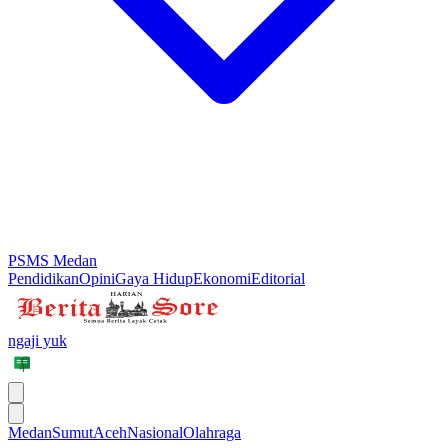
PSMS Medan
Pendidikan
Opini
Gaya Hidup
Ekonomi
Editorial
ngaji yuk
Medan
Sumut
Aceh
Nasional
Olahraga