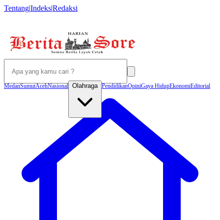
Tentang
|
Indeks
|
Redaksi
Olahraga
Medan
Sumut
Aceh
Nasional
Pendidikan
Opini
Gaya Hidup
Ekonomi
Editorial