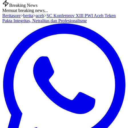
Breaking News
Memuat breaking news...
Beritasore
>
berita
>
aceh
>
SC Konferprov XIII PWI Aceh Teken
Pakta Integritas, Netralitas dan Profesionalisme