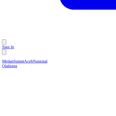
Sign In
Medan
Sumut
Aceh
Nasional
Olahraga