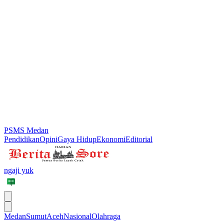
PSMS Medan
Pendidikan
Opini
Gaya Hidup
Ekonomi
Editorial
ngaji yuk
Medan
Sumut
Aceh
Nasional
Olahraga