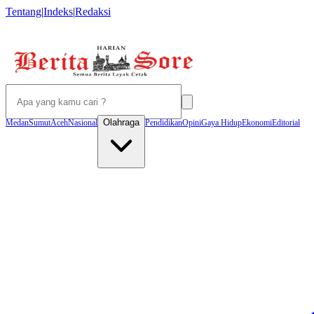
Tentang
|
Indeks
|
Redaksi
Olahraga
Medan
Sumut
Aceh
Nasional
Pendidikan
Opini
Gaya Hidup
Ekonomi
Editorial