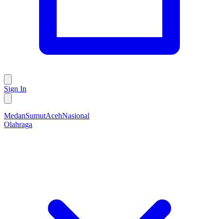
Sign In
Medan
Sumut
Aceh
Nasional
Olahraga