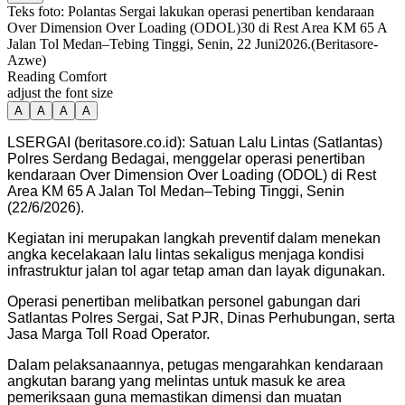
Teks foto: Polantas Sergai lakukan operasi penertiban kendaraan
Over Dimension Over Loading (ODOL)30 di Rest Area KM 65 A
Jalan Tol Medan–Tebing Tinggi, Senin, 22 Juni2026.(Beritasore-
Azwe)
Reading Comfort
adjust the font size
A
A
A
A
LSERGAI (beritasore.co.id): Satuan Lalu Lintas (Satlantas)
Polres Serdang Bedagai, menggelar operasi penertiban
kendaraan Over Dimension Over Loading (ODOL) di Rest
Area KM 65 A Jalan Tol Medan–Tebing Tinggi, Senin
(22/6/2026).
Kegiatan ini merupakan langkah preventif dalam menekan
angka kecelakaan lalu lintas sekaligus menjaga kondisi
infrastruktur jalan tol agar tetap aman dan layak digunakan.
Operasi penertiban melibatkan personel gabungan dari
Satlantas Polres Sergai, Sat PJR, Dinas Perhubungan, serta
Jasa Marga Toll Road Operator.
Dalam pelaksanaannya, petugas mengarahkan kendaraan
angkutan barang yang melintas untuk masuk ke area
pemeriksaan guna memastikan dimensi dan muatan