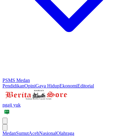
PSMS Medan
Pendidikan
Opini
Gaya Hidup
Ekonomi
Editorial
ngaji yuk
Medan
Sumut
Aceh
Nasional
Olahraga