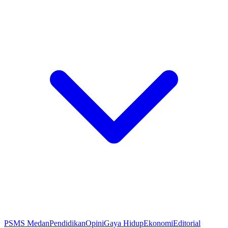
PSMS Medan
Pendidikan
Opini
Gaya Hidup
Ekonomi
Editorial