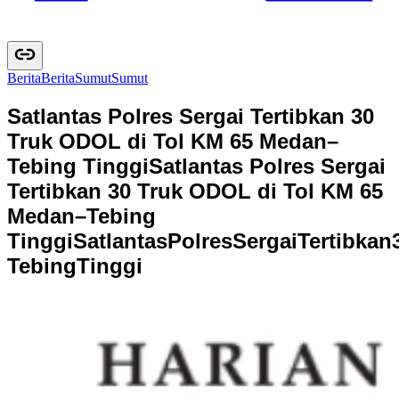
Berita
B
e
r
i
t
a
Sumut
S
u
m
u
t
Satlantas Polres Sergai Tertibkan 30
Truk ODOL di Tol KM 65 Medan–
Tebing Tinggi
Satlantas Polres Sergai
Tertibkan 30 Truk ODOL di Tol KM 65
Medan–Tebing
Tinggi
S
a
t
l
a
n
t
a
s
P
o
l
r
e
s
S
e
r
g
a
i
T
e
r
t
i
b
k
a
n
T
e
b
i
n
g
T
i
n
g
g
i