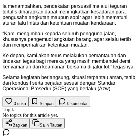
Ia menambahkan, pendekatan persuasif melalui teguran
tertulis diharapkan dapat meningkatkan kesadaran para
pengusaha angkutan maupun sopir agar lebih mematuhi
aturan lalu lintas dan ketentuan muatan kendaraan.
“Kami mengimbau kepada seluruh pengguna jalan,
khususnya pengemudi angkutan barang, agar selalu tertib
dan memperhatikan ketentuan muatan.
Ke depan, kami akan terus melakukan pemantauan dan
tindakan tegas bagi mereka yang masih membandel demi
kenyamanan dan keamanan bersama di jalur tol,” tegasnya.
Selama kegiatan berlangsung, situasi terpantau aman, tertib,
dan kondusif serta berjalan sesuai dengan Standar
Operasional Prosedur (SOP) yang berlaku.(Azw)
0
suka
Simpan
0
komentar
Topik
No topics for this article yet.
Bagikan
Salin Tautan