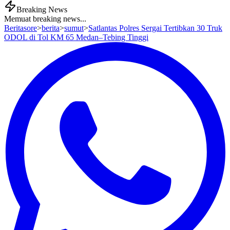
Breaking News
Memuat breaking news...
Beritasore
>
berita
>
sumut
>
Satlantas Polres Sergai Tertibkan 30 Truk
ODOL di Tol KM 65 Medan–Tebing Tinggi