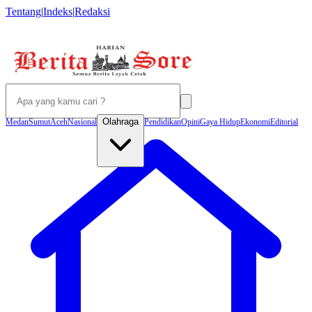
Tentang
|
Indeks
|
Redaksi
Olahraga
Medan
Sumut
Aceh
Nasional
Pendidikan
Opini
Gaya Hidup
Ekonomi
Editorial