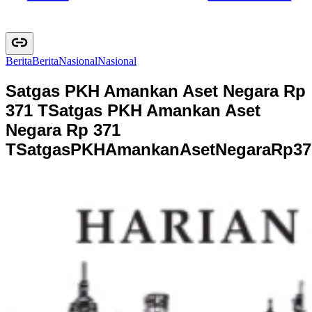
Berita
B
e
r
i
t
a
Nasional
N
a
s
i
o
n
a
l
Satgas PKH Amankan Aset Negara Rp
371 T
Satgas PKH Amankan Aset
Negara Rp 371
T
S
a
t
g
a
s
P
K
H
A
m
a
n
k
a
n
A
s
e
t
N
e
g
a
r
a
R
p
3
7