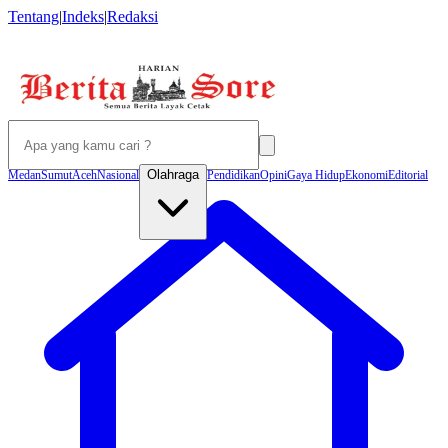
Tentang
|
Indeks
|
Redaksi
Olahraga
Medan
Sumut
Aceh
Nasional
Pendidikan
Opini
Gaya Hidup
Ekonomi
Editorial