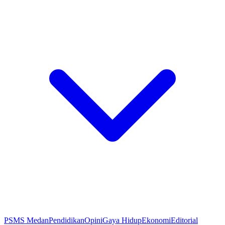
PSMS Medan
Pendidikan
Opini
Gaya Hidup
Ekonomi
Editorial