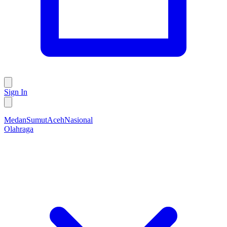
Sign In
Medan
Sumut
Aceh
Nasional
Olahraga