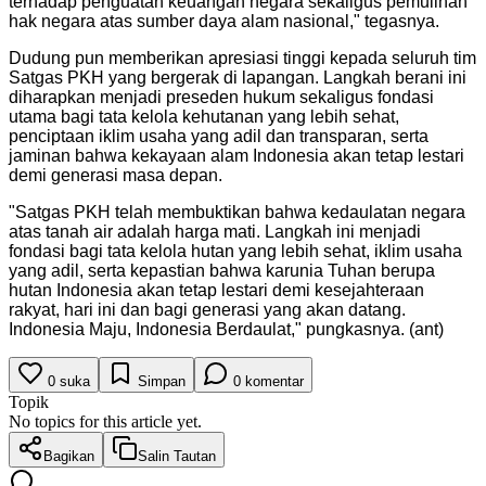
terhadap penguatan keuangan negara sekaligus pemulihan
hak negara atas sumber daya alam nasional," tegasnya.
Dudung pun memberikan apresiasi tinggi kepada seluruh tim
Satgas PKH yang bergerak di lapangan. Langkah berani ini
diharapkan menjadi preseden hukum sekaligus fondasi
utama bagi tata kelola kehutanan yang lebih sehat,
penciptaan iklim usaha yang adil dan transparan, serta
jaminan bahwa kekayaan alam Indonesia akan tetap lestari
demi generasi masa depan.
"Satgas PKH telah membuktikan bahwa kedaulatan negara
atas tanah air adalah harga mati. Langkah ini menjadi
fondasi bagi tata kelola hutan yang lebih sehat, iklim usaha
yang adil, serta kepastian bahwa karunia Tuhan berupa
hutan Indonesia akan tetap lestari demi kesejahteraan
rakyat, hari ini dan bagi generasi yang akan datang.
Indonesia Maju, Indonesia Berdaulat," pungkasnya. (ant)
0
suka
Simpan
0
komentar
Topik
No topics for this article yet.
Bagikan
Salin Tautan