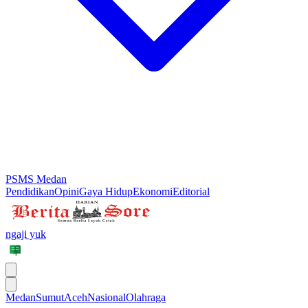
PSMS Medan
Pendidikan
Opini
Gaya Hidup
Ekonomi
Editorial
ngaji yuk
Medan
Sumut
Aceh
Nasional
Olahraga