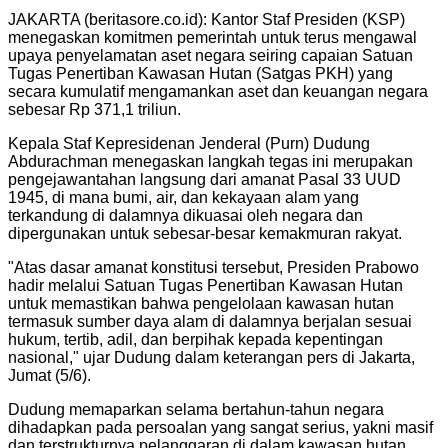
JAKARTA (beritasore.co.id): Kantor Staf Presiden (KSP)
menegaskan komitmen pemerintah untuk terus mengawal
upaya penyelamatan aset negara seiring capaian Satuan
Tugas Penertiban Kawasan Hutan (Satgas PKH) yang
secara kumulatif mengamankan aset dan keuangan negara
sebesar Rp 371,1 triliun.
Kepala Staf Kepresidenan Jenderal (Purn) Dudung
Abdurachman menegaskan langkah tegas ini merupakan
pengejawantahan langsung dari amanat Pasal 33 UUD
1945, di mana bumi, air, dan kekayaan alam yang
terkandung di dalamnya dikuasai oleh negara dan
dipergunakan untuk sebesar-besar kemakmuran rakyat.
"Atas dasar amanat konstitusi tersebut, Presiden Prabowo
hadir melalui Satuan Tugas Penertiban Kawasan Hutan
untuk memastikan bahwa pengelolaan kawasan hutan
termasuk sumber daya alam di dalamnya berjalan sesuai
hukum, tertib, adil, dan berpihak kepada kepentingan
nasional," ujar Dudung dalam keterangan pers di Jakarta,
Jumat (5/6).
Dudung memaparkan selama bertahun-tahun negara
dihadapkan pada persoalan yang sangat serius, yakni masif
dan terstrukturnya pelanggaran di dalam kawasan hutan