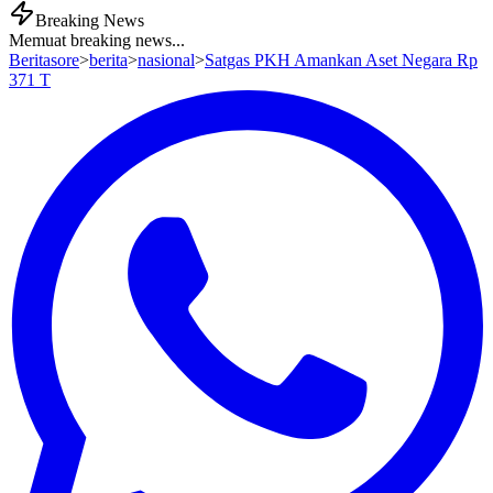
Breaking News
Memuat breaking news...
Beritasore
>
berita
>
nasional
>
Satgas PKH Amankan Aset Negara Rp
371 T