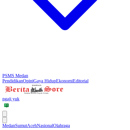
PSMS Medan
Pendidikan
Opini
Gaya Hidup
Ekonomi
Editorial
ngaji yuk
Medan
Sumut
Aceh
Nasional
Olahraga