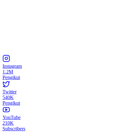
Instagram
1.2M
Pengikut
Twitter
540K
Pengikut
YouTube
210K
Subscribers