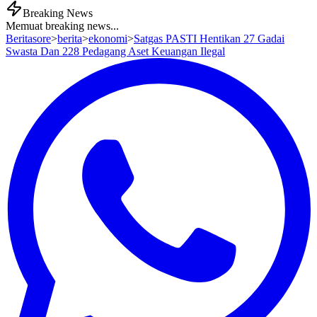
Breaking News
Memuat breaking news...
Beritasore
>
berita
>
ekonomi
>
Satgas PASTI Hentikan 27 Gadai
Swasta Dan 228 Pedagang Aset Keuangan Ilegal