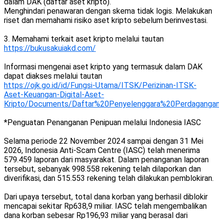
dalam DAK (daftar aset kripto).
Menghindari penawaran dengan skema tidak logis. Melakukan
riset dan memahami risiko aset kripto sebelum berinvestasi.
3. Memahami terkait aset kripto melalui tautan
https://bukusakuiakd.com/
Informasi mengenai aset kripto yang termasuk dalam DAK
dapat diakses melalui tautan
https://ojk.go.id/id/Fungsi-Utama/ITSK/Perizinan-ITSK-
Aset-Keuangan-Digital-Aset-
Kripto/Documents/Daftar%20Penyelenggara%20Perdaganga
*Penguatan Penanganan Penipuan melalui Indonesia IASC
Selama periode 22 November 2024 sampai dengan 31 Mei
2026, Indonesia Anti-Scam Centre (IASC) telah menerima
579.459 laporan dari masyarakat. Dalam penanganan laporan
tersebut, sebanyak 998.558 rekening telah dilaporkan dan
diverifikasi, dan 515.553 rekening telah dilakukan pemblokiran.
Dari upaya tersebut, total dana korban yang berhasil diblokir
mencapai sekitar Rp638,9 miliar. IASC telah mengembalikan
dana korban sebesar Rp196,93 miliar yang berasal dari