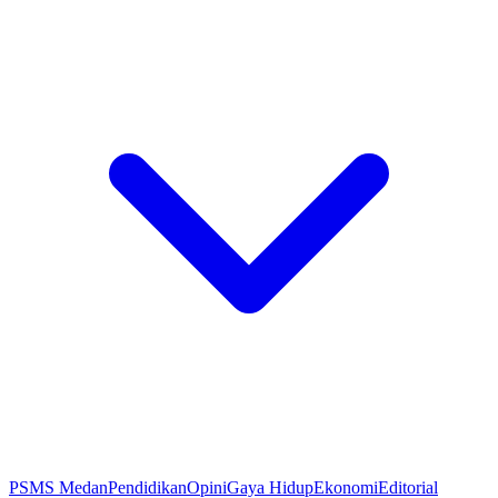
PSMS Medan
Pendidikan
Opini
Gaya Hidup
Ekonomi
Editorial