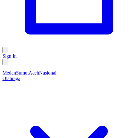
Sign In
Medan
Sumut
Aceh
Nasional
Olahraga