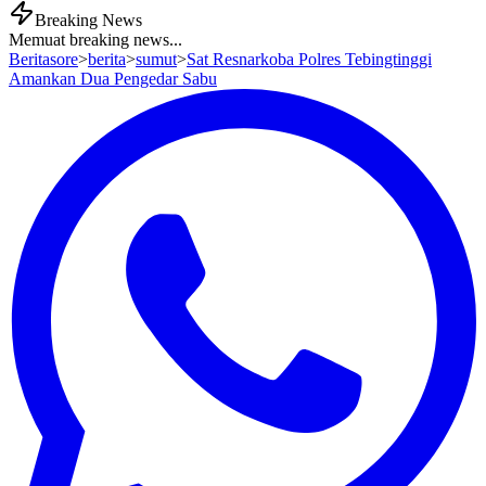
Breaking News
Memuat breaking news...
Beritasore
>
berita
>
sumut
>
Sat Resnarkoba Polres Tebingtinggi
Amankan Dua Pengedar Sabu