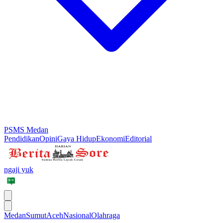
PSMS Medan
Pendidikan
Opini
Gaya Hidup
Ekonomi
Editorial
ngaji yuk
Medan
Sumut
Aceh
Nasional
Olahraga