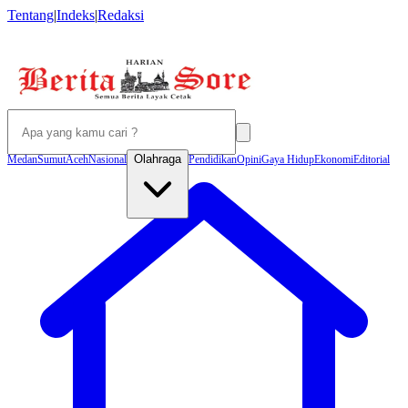
Tentang
|
Indeks
|
Redaksi
Olahraga
Medan
Sumut
Aceh
Nasional
Pendidikan
Opini
Gaya Hidup
Ekonomi
Editorial