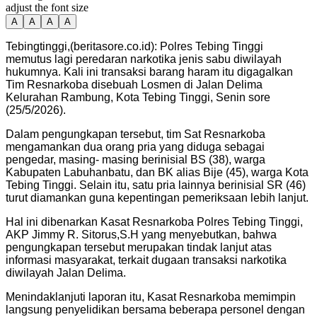
adjust the font size
A
A
A
A
Tebingtinggi,(beritasore.co.id): Polres Tebing Tinggi
memutus lagi peredaran narkotika jenis sabu diwilayah
hukumnya. Kali ini transaksi barang haram itu digagalkan
Tim Resnarkoba disebuah Losmen di Jalan Delima
Kelurahan Rambung, Kota Tebing Tinggi, Senin sore
(25/5/2026).
Dalam pengungkapan tersebut, tim Sat Resnarkoba
mengamankan dua orang pria yang diduga sebagai
pengedar, masing- masing berinisial BS (38), warga
Kabupaten Labuhanbatu, dan BK alias Bije (45), warga Kota
Tebing Tinggi. Selain itu, satu pria lainnya berinisial SR (46)
turut diamankan guna kepentingan pemeriksaan lebih lanjut.
Hal ini dibenarkan Kasat Resnarkoba Polres Tebing Tinggi,
AKP Jimmy R. Sitorus,S.H yang menyebutkan, bahwa
pengungkapan tersebut merupakan tindak lanjut atas
informasi masyarakat, terkait dugaan transaksi narkotika
diwilayah Jalan Delima.
Menindaklanjuti laporan itu, Kasat Resnarkoba memimpin
langsung penyelidikan bersama beberapa personel dengan