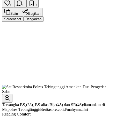
0
0
0
Salin
Bagikan
Screenshot
Dengarkan
Tersangka BS,(38), BS alias Bije(45) dan SR(46)diamankan di
Mapolres Tebingtinggi/Beritasore.co.id/mahyanzuhri
Reading Comfort