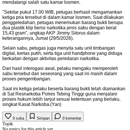
mendatangi salah satu kamar losmen.
"Sekitar pukul 17.00 WIB, petugas berhasil mengamankan
ketiga pria tersebut di dalam kamar losmen. Saat dilakukan
penggeledahan, petugas menemukan barang bukti berupa
dua plastik klip berisi narkotika jenis sabu dengan berat
15,43 gram", ungkap AKP Jimmy Sitorus dalam
keterangannya, Jumat (29/5/2026).
Selain sabu, petugas juga menyita satu unit timbangan
digital, kertas putih, serta tiga unit handphone yang diduga
berkaitan dengan aktivitas peredaran narkotika.
Dari hasil interogasi awal, pelaku mengaku memperoleh
sabu tersebut dari seseorang yang saat ini masih dalam
proses pengembangan.
Saat ini ketiga pelaku beserta barang bukti telah diamankan
di Sat Resnarkoba Polres Tebing Tinggi guna menjalani
proses hukum lebih lanjut sesuai ketentuan yang berlaku,
singkat Kasat Narkoba.(Yan)
0
suka
Simpan
0
komentar
Topik
No topics for this article yet.