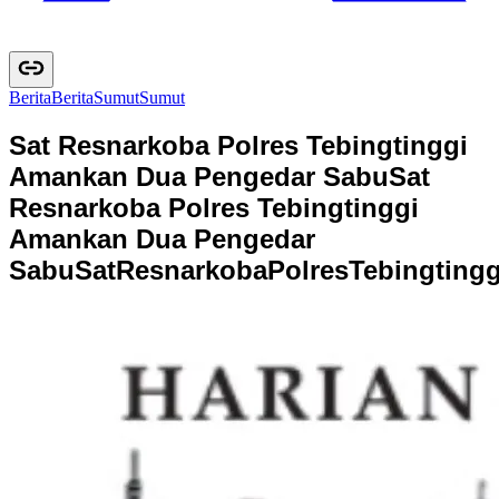
Berita
B
e
r
i
t
a
Sumut
S
u
m
u
t
Sat Resnarkoba Polres Tebingtinggi
Amankan Dua Pengedar Sabu
Sat
Resnarkoba Polres Tebingtinggi
Amankan Dua Pengedar
Sabu
S
a
t
R
e
s
n
a
r
k
o
b
a
P
o
l
r
e
s
T
e
b
i
n
g
t
i
n
g