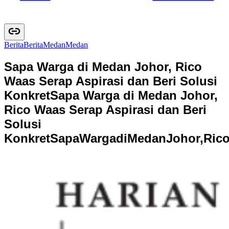
Berita
B
e
r
i
t
a
Medan
M
e
d
a
n
Sapa Warga di Medan Johor, Rico
Waas Serap Aspirasi dan Beri Solusi
Konkret
Sapa Warga di Medan Johor,
Rico Waas Serap Aspirasi dan Beri
Solusi
Konkret
S
a
p
a
W
a
r
g
a
d
i
M
e
d
a
n
J
o
h
o
r
,
R
i
c