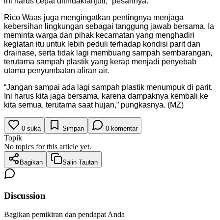
ini harus cepat ditindaklanjuti,” pesannya.
Rico Waas juga mengingatkan pentingnya menjaga
kebersihan lingkungan sebagai tanggung jawab bersama. Ia
meminta warga dan pihak kecamatan yang menghadiri
kegiatan itu untuk lebih peduli terhadap kondisi parit dan
drainase, serta tidak lagi membuang sampah sembarangan,
terutama sampah plastik yang kerap menjadi penyebab
utama penyumbatan aliran air.
“Jangan sampai ada lagi sampah plastik menumpuk di parit.
Ini harus kita jaga bersama, karena dampaknya kembali ke
kita semua, terutama saat hujan,” pungkasnya. (MZ)
0
suka
Simpan
0
komentar
Topik
No topics for this article yet.
Bagikan
Salin Tautan
Discussion
Bagikan pemikiran dan pendapat Anda