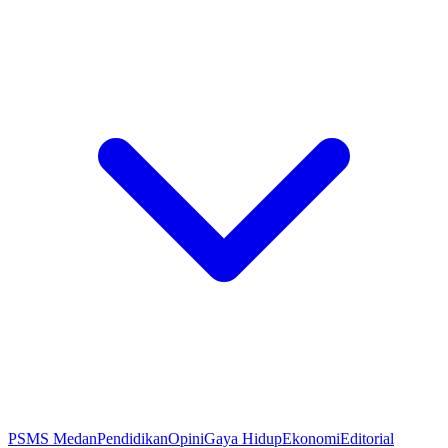
PSMS Medan
Pendidikan
Opini
Gaya Hidup
Ekonomi
Editorial