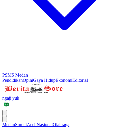
PSMS Medan
Pendidikan
Opini
Gaya Hidup
Ekonomi
Editorial
ngaji yuk
Medan
Sumut
Aceh
Nasional
Olahraga