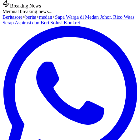
Breaking News
Memuat breaking news...
Beritasore
>
berita
>
medan
>
Sapa Warga di Medan Johor, Rico Waas
Serap Aspirasi dan Beri Solusi Konkret