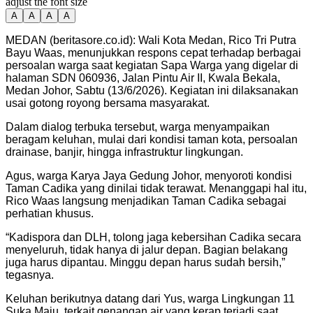
adjust the font size
A
A
A
A
MEDAN (beritasore.co.id): Wali Kota Medan, Rico Tri Putra
Bayu Waas, menunjukkan respons cepat terhadap berbagai
persoalan warga saat kegiatan Sapa Warga yang digelar di
halaman SDN 060936, Jalan Pintu Air II, Kwala Bekala,
Medan Johor, Sabtu (13/6/2026). Kegiatan ini dilaksanakan
usai gotong royong bersama masyarakat.
Dalam dialog terbuka tersebut, warga menyampaikan
beragam keluhan, mulai dari kondisi taman kota, persoalan
drainase, banjir, hingga infrastruktur lingkungan.
Agus, warga Karya Jaya Gedung Johor, menyoroti kondisi
Taman Cadika yang dinilai tidak terawat. Menanggapi hal itu,
Rico Waas langsung menjadikan Taman Cadika sebagai
perhatian khusus.
“Kadispora dan DLH, tolong jaga kebersihan Cadika secara
menyeluruh, tidak hanya di jalur depan. Bagian belakang
juga harus dipantau. Minggu depan harus sudah bersih,”
tegasnya.
Keluhan berikutnya datang dari Yus, warga Lingkungan 11
Suka Maju, terkait genangan air yang kerap terjadi saat