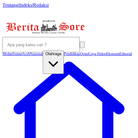
Tentang
|
Indeks
|
Redaksi
Olahraga
Medan
Sumut
Aceh
Nasional
Pendidikan
Opini
Gaya Hidup
Ekonomi
Editorial