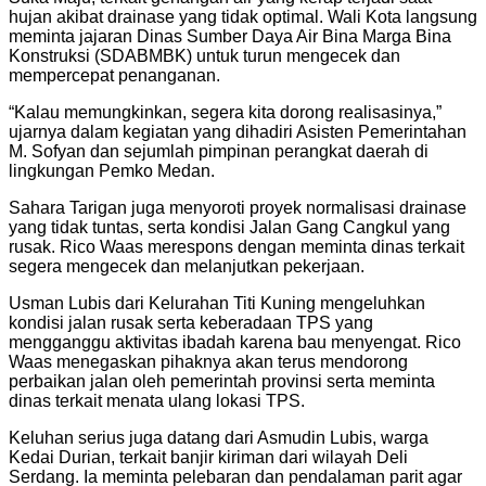
hujan akibat drainase yang tidak optimal. Wali Kota langsung
meminta jajaran Dinas Sumber Daya Air Bina Marga Bina
Konstruksi (SDABMBK) untuk turun mengecek dan
mempercepat penanganan.
“Kalau memungkinkan, segera kita dorong realisasinya,”
ujarnya dalam kegiatan yang dihadiri Asisten Pemerintahan
M. Sofyan dan sejumlah pimpinan perangkat daerah di
lingkungan Pemko Medan.
Sahara Tarigan juga menyoroti proyek normalisasi drainase
yang tidak tuntas, serta kondisi Jalan Gang Cangkul yang
rusak. Rico Waas merespons dengan meminta dinas terkait
segera mengecek dan melanjutkan pekerjaan.
Usman Lubis dari Kelurahan Titi Kuning mengeluhkan
kondisi jalan rusak serta keberadaan TPS yang
mengganggu aktivitas ibadah karena bau menyengat. Rico
Waas menegaskan pihaknya akan terus mendorong
perbaikan jalan oleh pemerintah provinsi serta meminta
dinas terkait menata ulang lokasi TPS.
Keluhan serius juga datang dari Asmudin Lubis, warga
Kedai Durian, terkait banjir kiriman dari wilayah Deli
Serdang. Ia meminta pelebaran dan pendalaman parit agar