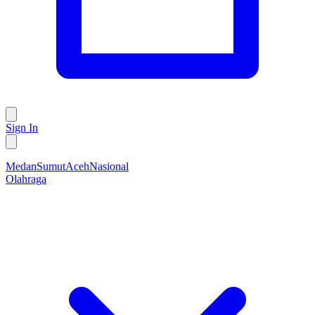
Sign In
Medan
Sumut
Aceh
Nasional
Olahraga