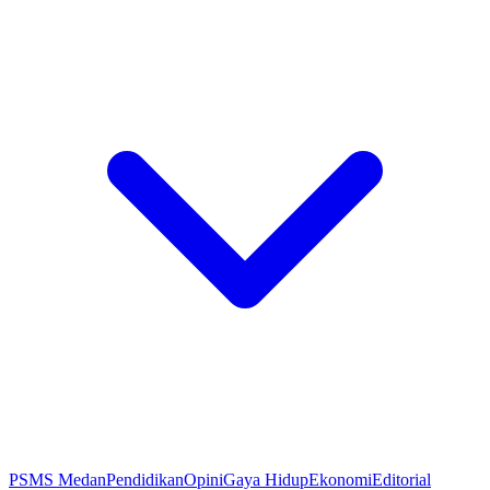
PSMS Medan
Pendidikan
Opini
Gaya Hidup
Ekonomi
Editorial