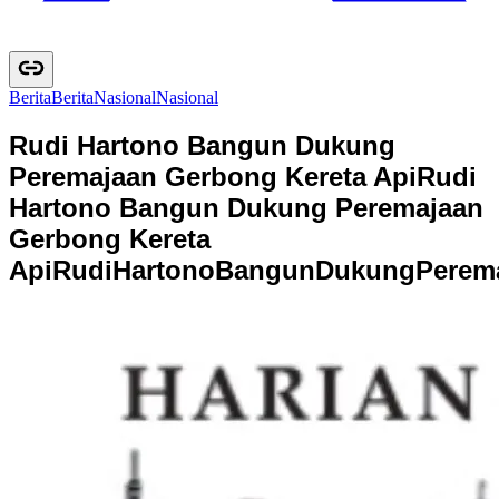
Berita
B
e
r
i
t
a
Nasional
N
a
s
i
o
n
a
l
Rudi Hartono Bangun Dukung
Peremajaan Gerbong Kereta Api
Rudi
Hartono Bangun Dukung Peremajaan
Gerbong Kereta
Api
R
u
d
i
H
a
r
t
o
n
o
B
a
n
g
u
n
D
u
k
u
n
g
P
e
r
e
m