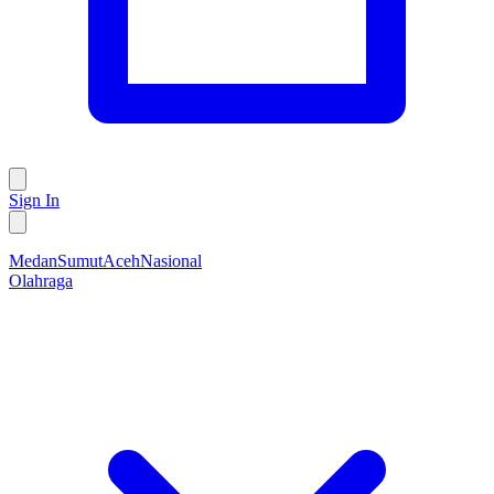
Sign In
Medan
Sumut
Aceh
Nasional
Olahraga