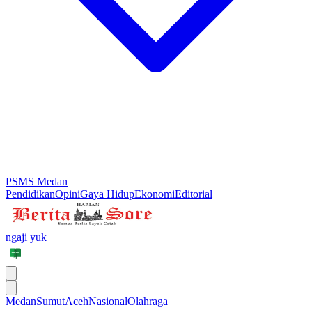
PSMS Medan
Pendidikan
Opini
Gaya Hidup
Ekonomi
Editorial
ngaji yuk
Medan
Sumut
Aceh
Nasional
Olahraga