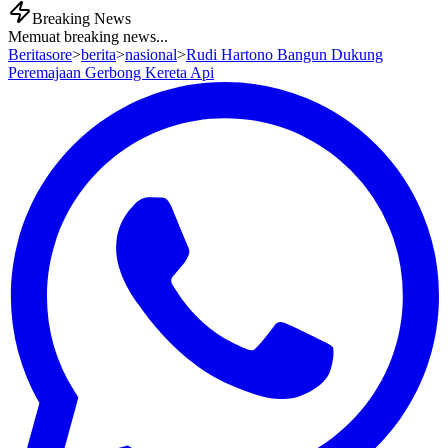
Breaking News
Memuat breaking news...
Beritasore
>
berita
>
nasional
>
Rudi Hartono Bangun Dukung
Peremajaan Gerbong Kereta Api