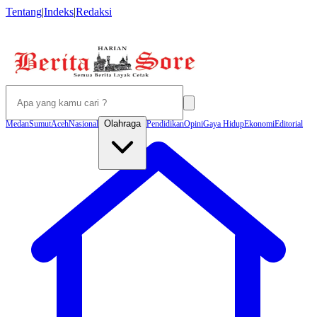
Tentang
|
Indeks
|
Redaksi
Olahraga
Medan
Sumut
Aceh
Nasional
Pendidikan
Opini
Gaya Hidup
Ekonomi
Editorial