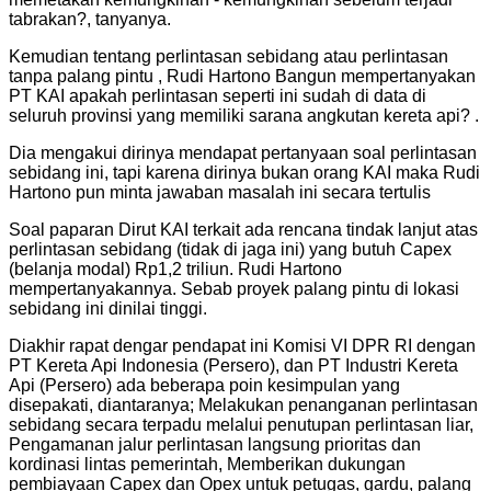
tabrakan?, tanyanya.
Kemudian tentang perlintasan sebidang atau perlintasan
tanpa palang pintu , Rudi Hartono Bangun mempertanyakan
PT KAI apakah perlintasan seperti ini sudah di data di
seluruh provinsi yang memiliki sarana angkutan kereta api? .
Dia mengakui dirinya mendapat pertanyaan soal perlintasan
sebidang ini, tapi karena dirinya bukan orang KAI maka Rudi
Hartono pun minta jawaban masalah ini secara tertulis
Soal paparan Dirut KAI terkait ada rencana tindak lanjut atas
perlintasan sebidang (tidak di jaga ini) yang butuh Capex
(belanja modal) Rp1,2 triliun. Rudi Hartono
mempertanyakannya. Sebab proyek palang pintu di lokasi
sebidang ini dinilai tinggi.
Diakhir rapat dengar pendapat ini Komisi VI DPR RI dengan
PT Kereta Api Indonesia (Persero), dan PT Industri Kereta
Api (Persero) ada beberapa poin kesimpulan yang
disepakati, diantaranya; Melakukan penanganan perlintasan
sebidang secara terpadu melalui penutupan perlintasan liar,
Pengamanan jalur perlintasan langsung prioritas dan
kordinasi lintas pemerintah, Memberikan dukungan
pembiayaan Capex dan Opex untuk petugas, gardu, palang