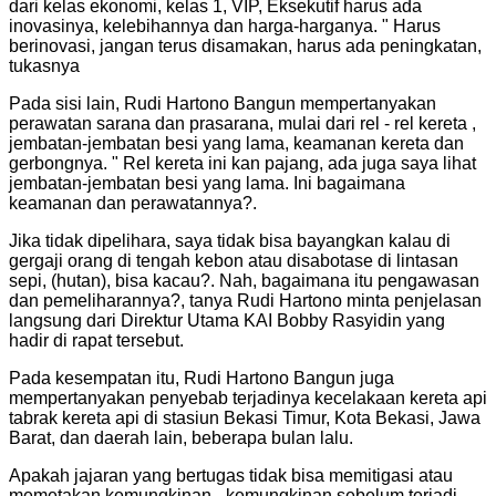
dari kelas ekonomi, kelas 1, VIP, Eksekutif harus ada
inovasinya, kelebihannya dan harga-harganya. " Harus
berinovasi, jangan terus disamakan, harus ada peningkatan,
tukasnya
Pada sisi lain, Rudi Hartono Bangun mempertanyakan
perawatan sarana dan prasarana, mulai dari rel - rel kereta ,
jembatan-jembatan besi yang lama, keamanan kereta dan
gerbongnya. " Rel kereta ini kan pajang, ada juga saya lihat
jembatan-jembatan besi yang lama. Ini bagaimana
keamanan dan perawatannya?.
Jika tidak dipelihara, saya tidak bisa bayangkan kalau di
gergaji orang di tengah kebon atau disabotase di lintasan
sepi, (hutan), bisa kacau?. Nah, bagaimana itu pengawasan
dan pemeliharannya?, tanya Rudi Hartono minta penjelasan
langsung dari Direktur Utama KAI Bobby Rasyidin yang
hadir di rapat tersebut.
Pada kesempatan itu, Rudi Hartono Bangun juga
mempertanyakan penyebab terjadinya kecelakaan kereta api
tabrak kereta api di stasiun Bekasi Timur, Kota Bekasi, Jawa
Barat, dan daerah lain, beberapa bulan lalu.
Apakah jajaran yang bertugas tidak bisa memitigasi atau
memetakan kemungkinan - kemungkinan sebelum terjadi