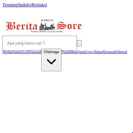
Tentang
|
Indeks
|
Redaksi
Olahraga
Medan
Sumut
Aceh
Nasional
Pendidikan
Opini
Gaya Hidup
Ekonomi
Editorial