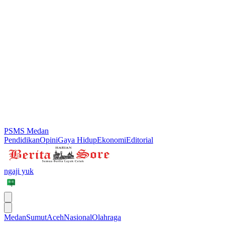
PSMS Medan
Pendidikan
Opini
Gaya Hidup
Ekonomi
Editorial
ngaji yuk
Medan
Sumut
Aceh
Nasional
Olahraga