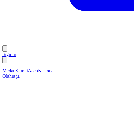
Sign In
Medan
Sumut
Aceh
Nasional
Olahraga