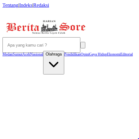
Tentang
|
Indeks
|
Redaksi
Olahraga
Medan
Sumut
Aceh
Nasional
Pendidikan
Opini
Gaya Hidup
Ekonomi
Editorial