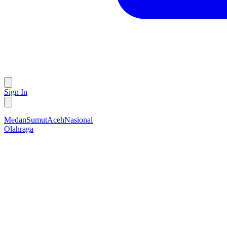
Sign In
Medan
Sumut
Aceh
Nasional
Olahraga