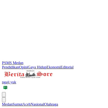
PSMS Medan
Pendidikan
Opini
Gaya Hidup
Ekonomi
Editorial
ngaji yuk
Medan
Sumut
Aceh
Nasional
Olahraga