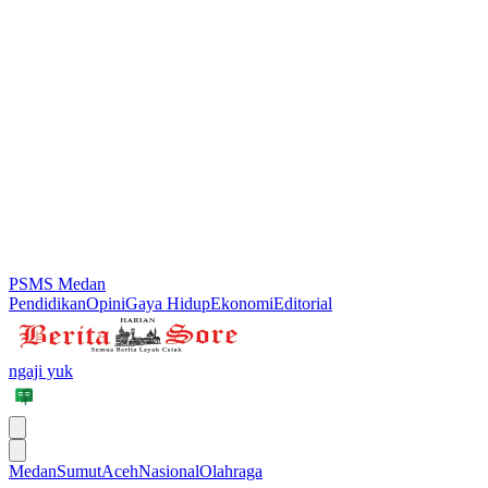
PSMS Medan
Pendidikan
Opini
Gaya Hidup
Ekonomi
Editorial
ngaji yuk
Medan
Sumut
Aceh
Nasional
Olahraga