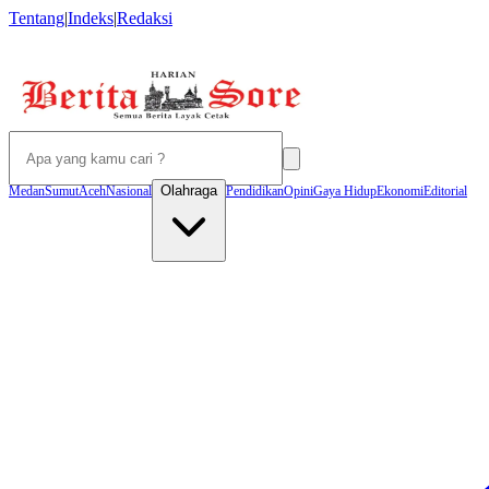
Tentang
|
Indeks
|
Redaksi
Olahraga
Medan
Sumut
Aceh
Nasional
Pendidikan
Opini
Gaya Hidup
Ekonomi
Editorial