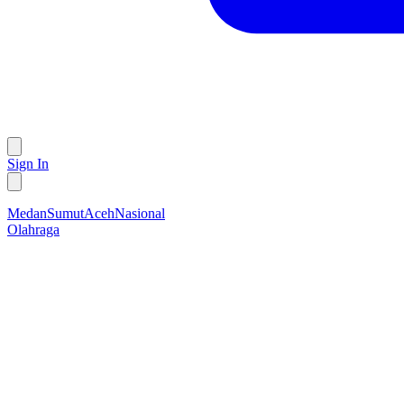
Sign In
Medan
Sumut
Aceh
Nasional
Olahraga