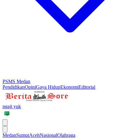
PSMS Medan
Pendidikan
Opini
Gaya Hidup
Ekonomi
Editorial
ngaji yuk
Medan
Sumut
Aceh
Nasional
Olahraga