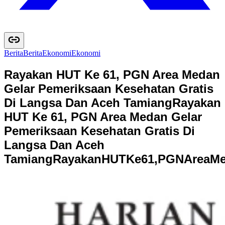
Berita
B
e
r
i
t
a
Ekonomi
E
k
o
n
o
m
i
Rayakan HUT Ke 61, PGN Area Medan
Gelar Pemeriksaan Kesehatan Gratis
Di Langsa Dan Aceh Tamiang
Rayakan
HUT Ke 61, PGN Area Medan Gelar
Pemeriksaan Kesehatan Gratis Di
Langsa Dan Aceh
Tamiang
R
a
y
a
k
a
n
H
U
T
K
e
6
1
,
P
G
N
A
r
e
a
M