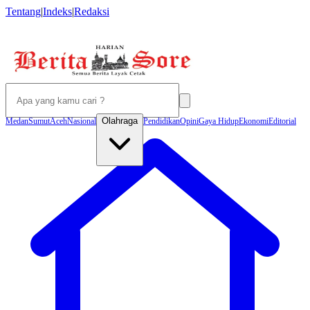
Tentang
|
Indeks
|
Redaksi
Olahraga
Medan
Sumut
Aceh
Nasional
Pendidikan
Opini
Gaya Hidup
Ekonomi
Editorial