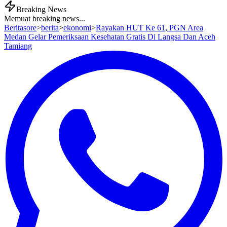
Breaking News
Memuat breaking news...
Beritasore
>
berita
>
ekonomi
>
Rayakan HUT Ke 61, PGN Area
Medan Gelar Pemeriksaan Kesehatan Gratis Di Langsa Dan Aceh
Tamiang