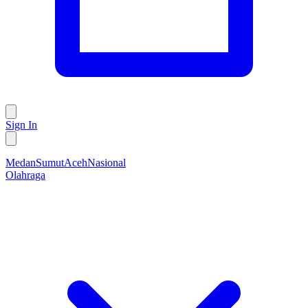
Sign In
Medan
Sumut
Aceh
Nasional
Olahraga