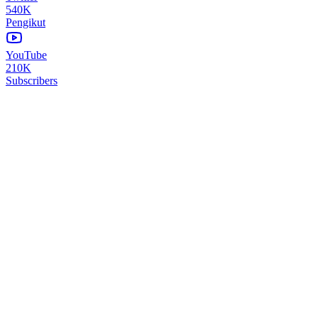
540K
Pengikut
YouTube
210K
Subscribers