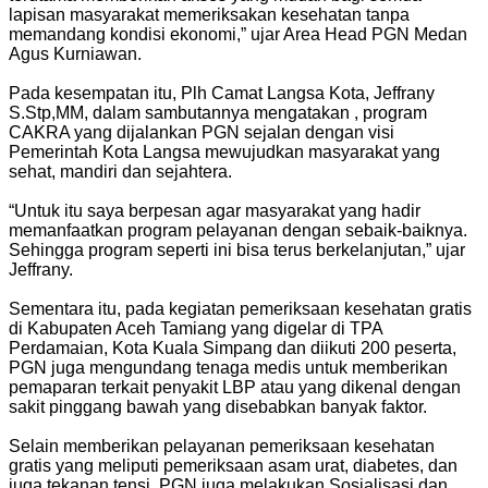
lapisan masyarakat memeriksakan kesehatan tanpa
memandang kondisi ekonomi,” ujar Area Head PGN Medan
Agus Kurniawan.
Pada kesempatan itu, Plh Camat Langsa Kota, Jeffrany
S.Stp,MM, dalam sambutannya mengatakan , program
CAKRA yang dijalankan PGN sejalan dengan visi
Pemerintah Kota Langsa mewujudkan masyarakat yang
sehat, mandiri dan sejahtera.
“Untuk itu saya berpesan agar masyarakat yang hadir
memanfaatkan program pelayanan dengan sebaik-baiknya.
Sehingga program seperti ini bisa terus berkelanjutan,” ujar
Jeffrany.
Sementara itu, pada kegiatan pemeriksaan kesehatan gratis
di Kabupaten Aceh Tamiang yang digelar di TPA
Perdamaian, Kota Kuala Simpang dan diikuti 200 peserta,
PGN juga mengundang tenaga medis untuk memberikan
pemaparan terkait penyakit LBP atau yang dikenal dengan
sakit pinggang bawah yang disebabkan banyak faktor.
Selain memberikan pelayanan pemeriksaan kesehatan
gratis yang meliputi pemeriksaan asam urat, diabetes, dan
juga tekanan tensi, PGN juga melakukan Sosialisasi dan