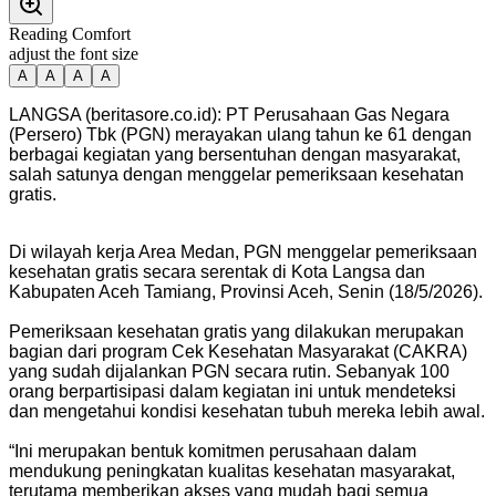
Reading Comfort
adjust the font size
A
A
A
A
LANGSA (beritasore.co.id): PT Perusahaan Gas Negara
(Persero) Tbk (PGN) merayakan ulang tahun ke 61 dengan
berbagai kegiatan yang bersentuhan dengan masyarakat,
salah satunya dengan menggelar pemeriksaan kesehatan
gratis.
Di wilayah kerja Area Medan, PGN menggelar pemeriksaan
kesehatan gratis secara serentak di Kota Langsa dan
Kabupaten Aceh Tamiang, Provinsi Aceh, Senin (18/5/2026).
Pemeriksaan kesehatan gratis yang dilakukan merupakan
bagian dari program Cek Kesehatan Masyarakat (CAKRA)
yang sudah dijalankan PGN secara rutin. Sebanyak 100
orang berpartisipasi dalam kegiatan ini untuk mendeteksi
dan mengetahui kondisi kesehatan tubuh mereka lebih awal.
“Ini merupakan bentuk komitmen perusahaan dalam
mendukung peningkatan kualitas kesehatan masyarakat,
terutama memberikan akses yang mudah bagi semua