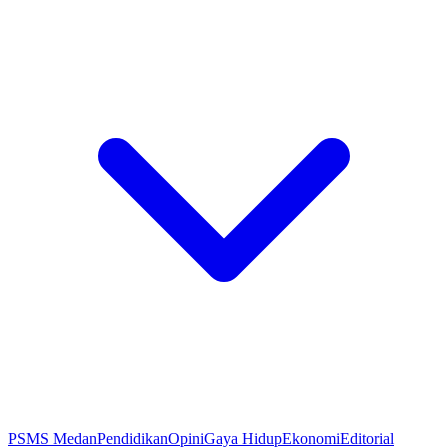
PSMS Medan
Pendidikan
Opini
Gaya Hidup
Ekonomi
Editorial