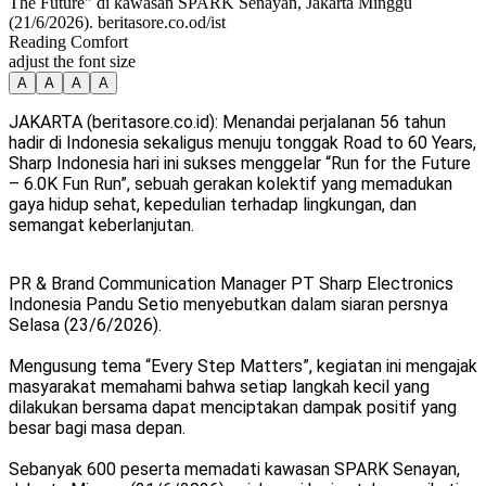
The Future" di kawasan SPARK Senayan, Jakarta Minggu
(21/6/2026). beritasore.co.od/ist
Reading Comfort
adjust the font size
A
A
A
A
JAKARTA (beritasore.co.id): Menandai perjalanan 56 tahun
hadir di Indonesia sekaligus menuju tonggak Road to 60 Years,
Sharp Indonesia hari ini sukses menggelar “Run for the Future
– 6.0K Fun Run”, sebuah gerakan kolektif yang memadukan
gaya hidup sehat, kepedulian terhadap lingkungan, dan
semangat keberlanjutan.
PR & Brand Communication Manager PT Sharp Electronics
Indonesia Pandu Setio menyebutkan dalam siaran persnya
Selasa (23/6/2026).
Mengusung tema “Every Step Matters”, kegiatan ini mengajak
masyarakat memahami bahwa setiap langkah kecil yang
dilakukan bersama dapat menciptakan dampak positif yang
besar bagi masa depan.
Sebanyak 600 peserta memadati kawasan SPARK Senayan,