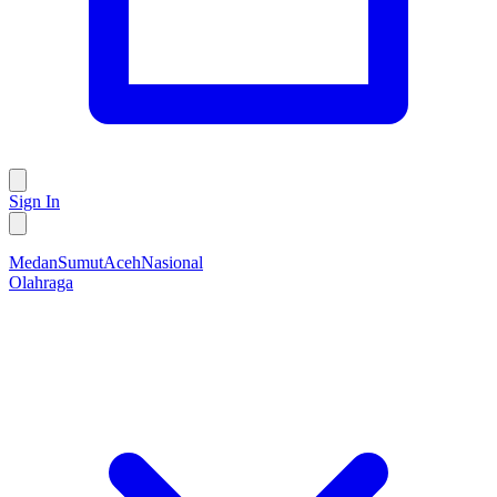
Sign In
Medan
Sumut
Aceh
Nasional
Olahraga