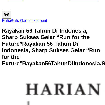
Berita
B
e
r
i
t
a
Ekonomi
E
k
o
n
o
m
i
Rayakan 56 Tahun Di Indonesia,
Sharp Sukses Gelar “Run for the
Future”
Rayakan 56 Tahun Di
Indonesia, Sharp Sukses Gelar “Run
for the
Future”
R
a
y
a
k
a
n
5
6
T
a
h
u
n
D
i
I
n
d
o
n
e
s
i
a
,