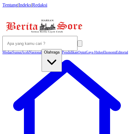
Tentang
|
Indeks
|
Redaksi
Olahraga
Medan
Sumut
Aceh
Nasional
Pendidikan
Opini
Gaya Hidup
Ekonomi
Editorial