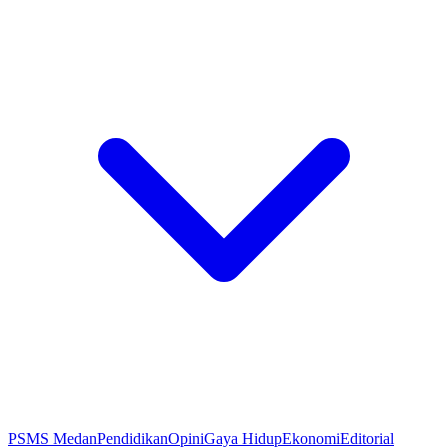
PSMS Medan
Pendidikan
Opini
Gaya Hidup
Ekonomi
Editorial