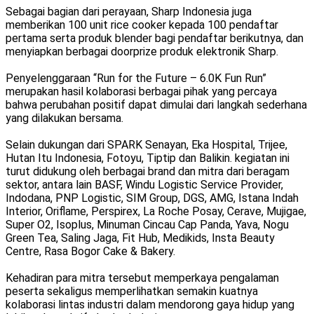
Sebagai bagian dari perayaan, Sharp Indonesia juga
memberikan 100 unit rice cooker kepada 100 pendaftar
pertama serta produk blender bagi pendaftar berikutnya, dan
menyiapkan berbagai doorprize produk elektronik Sharp.
Penyelenggaraan “Run for the Future – 6.0K Fun Run”
merupakan hasil kolaborasi berbagai pihak yang percaya
bahwa perubahan positif dapat dimulai dari langkah sederhana
yang dilakukan bersama.
Selain dukungan dari SPARK Senayan, Eka Hospital, Trijee,
Hutan Itu Indonesia, Fotoyu, Tiptip dan Balikin. kegiatan ini
turut didukung oleh berbagai brand dan mitra dari beragam
sektor, antara lain BASF, Windu Logistic Service Provider,
Indodana, PNP Logistic, SIM Group, DGS, AMG, Istana Indah
Interior, Oriflame, Perspirex, La Roche Posay, Cerave, Mujigae,
Super O2, Isoplus, Minuman Cincau Cap Panda, Yava, Nogu
Green Tea, Saling Jaga, Fit Hub, Medikids, Insta Beauty
Centre, Rasa Bogor Cake & Bakery.
Kehadiran para mitra tersebut memperkaya pengalaman
peserta sekaligus memperlihatkan semakin kuatnya
kolaborasi lintas industri dalam mendorong gaya hidup yang