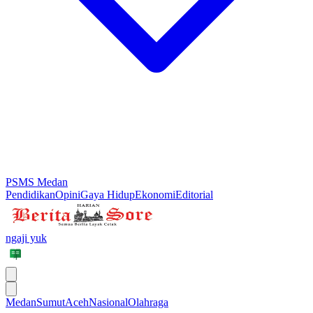
PSMS Medan
Pendidikan
Opini
Gaya Hidup
Ekonomi
Editorial
ngaji yuk
Medan
Sumut
Aceh
Nasional
Olahraga