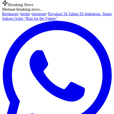
Breaking News
Memuat breaking news...
Beritasore
>
berita
>
ekonomi
>
Rayakan 56 Tahun Di Indonesia, Sharp
Sukses Gelar “Run for the Future”