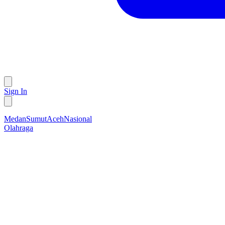
Sign In
Medan
Sumut
Aceh
Nasional
Olahraga