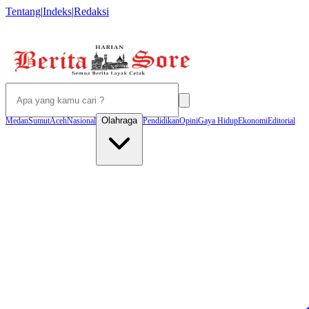
Tentang
|
Indeks
|
Redaksi
Olahraga
Medan
Sumut
Aceh
Nasional
Pendidikan
Opini
Gaya Hidup
Ekonomi
Editorial