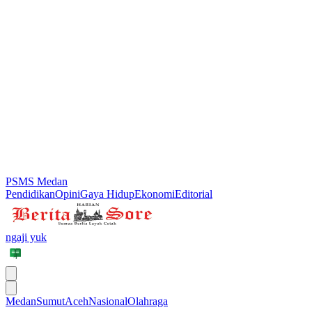
PSMS Medan
Pendidikan
Opini
Gaya Hidup
Ekonomi
Editorial
ngaji yuk
Medan
Sumut
Aceh
Nasional
Olahraga