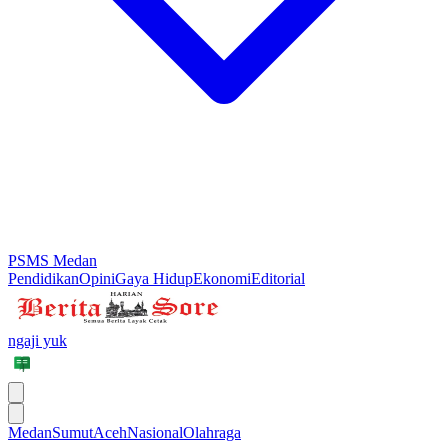
PSMS Medan
Pendidikan
Opini
Gaya Hidup
Ekonomi
Editorial
ngaji yuk
Medan
Sumut
Aceh
Nasional
Olahraga