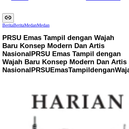
Berita
B
e
r
i
t
a
Medan
M
e
d
a
n
PRSU Emas Tampil dengan Wajah
Baru Konsep Modern Dan Artis
Nasional
PRSU Emas Tampil dengan
Wajah Baru Konsep Modern Dan Artis
Nasional
P
R
S
U
E
m
a
s
T
a
m
p
i
l
d
e
n
g
a
n
W
a
j