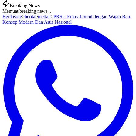
Breaking News
Memuat breaking news...
Beritasore
>
berita
>
medan
>
PRSU Emas Tampil dengan Wajah Baru
Konsep Modern Dan Artis Nasional