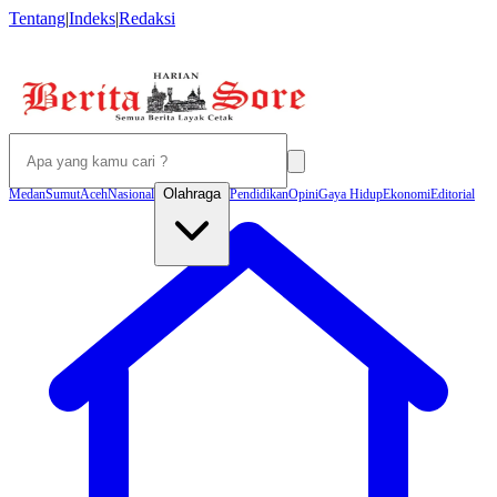
Tentang
|
Indeks
|
Redaksi
Olahraga
Medan
Sumut
Aceh
Nasional
Pendidikan
Opini
Gaya Hidup
Ekonomi
Editorial