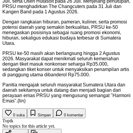
Juli, serta Osen Hutasoit pada 26 Juli. Menjelang penutupan,
PRSU menghadirkan The Changcuters pada 31 Juli dan
Kangen Band pada 1 Agustus 2026.
Dengan rangkaian hiburan, pameran, kuliner, serta promosi
potensi daerah yang semakin berkualitas, PRSU ke-50
menegaskan posisinya sebagai ruang promosi ekonomi,
hiburan, sekaligus edukasi budaya terbesar di Sumatera
Utara.
PRSU ke-50 masih akan berlangsung hingga 2 Agustus
2026. Masyarakat dapat menikmati seluruh kemeriahan
dengan tiket masuk nonkonser seharga Rp35.000,
sedangkan tiket konser untuk menyaksikan penampilan artis
di panggung utama dibanderol Rp75.000.
Panitia mengajak seluruh masyarakat Sumatera Utara dan
daerah sekitarnya untuk datang dan menjadi bagian dari
perayaan emas PRSU yang mengusung semangat "Harmoni
Emas".(lin)
0
suka
Simpan
0
komentar
Topik
No topics for this article yet.