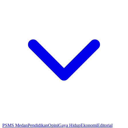
PSMS Medan
Pendidikan
Opini
Gaya Hidup
Ekonomi
Editorial