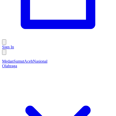
Sign In
Medan
Sumut
Aceh
Nasional
Olahraga