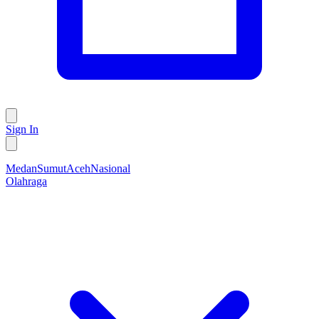
Sign In
Medan
Sumut
Aceh
Nasional
Olahraga