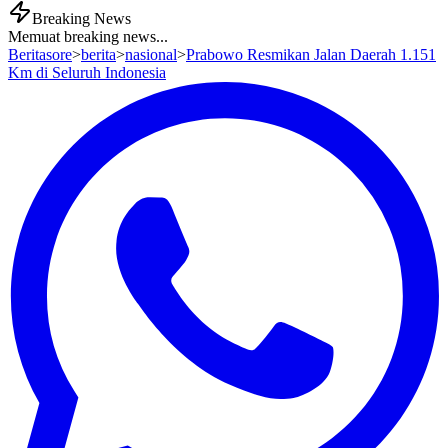
Breaking News
Memuat breaking news...
Beritasore
>
berita
>
nasional
>
Prabowo Resmikan Jalan Daerah 1.151
Km di Seluruh Indonesia