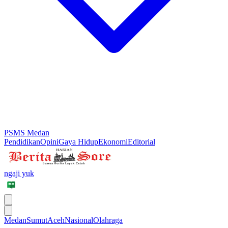
PSMS Medan
Pendidikan
Opini
Gaya Hidup
Ekonomi
Editorial
ngaji yuk
Medan
Sumut
Aceh
Nasional
Olahraga