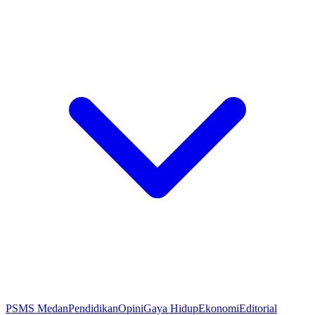
PSMS Medan
Pendidikan
Opini
Gaya Hidup
Ekonomi
Editorial