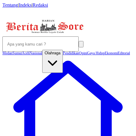
Tentang
|
Indeks
|
Redaksi
Olahraga
Medan
Sumut
Aceh
Nasional
Pendidikan
Opini
Gaya Hidup
Ekonomi
Editorial