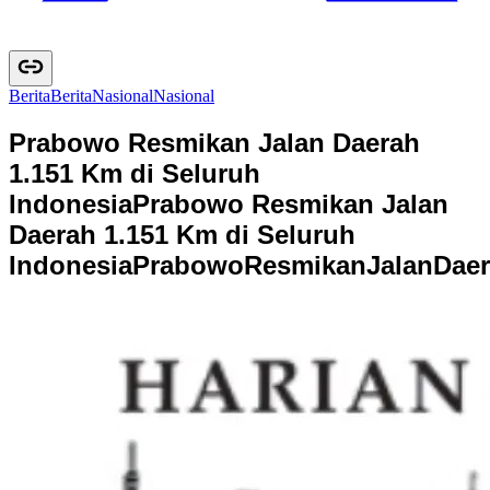
Berita
B
e
r
i
t
a
Nasional
N
a
s
i
o
n
a
l
Prabowo Resmikan Jalan Daerah
1.151 Km di Seluruh
Indonesia
Prabowo Resmikan Jalan
Daerah 1.151 Km di Seluruh
Indonesia
P
r
a
b
o
w
o
R
e
s
m
i
k
a
n
J
a
l
a
n
D
a
e
r