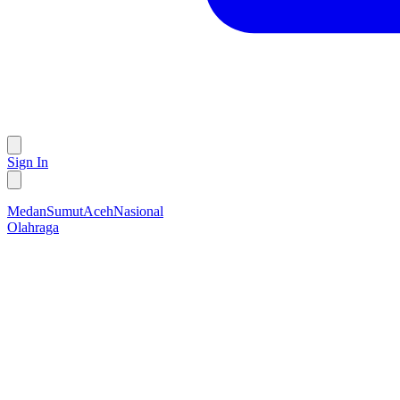
Sign In
Medan
Sumut
Aceh
Nasional
Olahraga