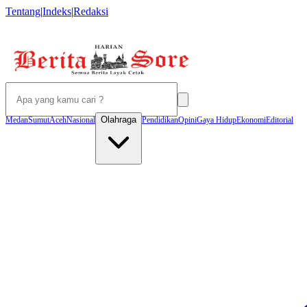
Tentang
|
Indeks
|
Redaksi
Olahraga
Medan
Sumut
Aceh
Nasional
Pendidikan
Opini
Gaya Hidup
Ekonomi
Editorial