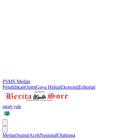
PSMS Medan
Pendidikan
Opini
Gaya Hidup
Ekonomi
Editorial
ngaji yuk
Medan
Sumut
Aceh
Nasional
Olahraga