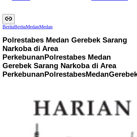
Berita
B
e
r
i
t
a
Medan
M
e
d
a
n
Polrestabes Medan Gerebek Sarang
Narkoba di Area
Perkebunan
Polrestabes Medan
Gerebek Sarang Narkoba di Area
Perkebunan
P
o
l
r
e
s
t
a
b
e
s
M
e
d
a
n
G
e
r
e
b
e