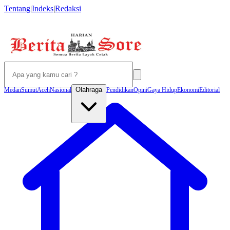
Tentang
|
Indeks
|
Redaksi
Olahraga
Medan
Sumut
Aceh
Nasional
Pendidikan
Opini
Gaya Hidup
Ekonomi
Editorial