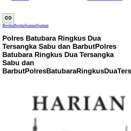
Berita
B
e
r
i
t
a
Sumut
S
u
m
u
t
Polres Batubara Ringkus Dua
Tersangka Sabu dan Barbut
Polres
Batubara Ringkus Dua Tersangka
Sabu dan
Barbut
P
o
l
r
e
s
B
a
t
u
b
a
r
a
R
i
n
g
k
u
s
D
u
a
T
e
r