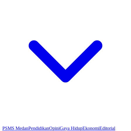
PSMS Medan
Pendidikan
Opini
Gaya Hidup
Ekonomi
Editorial