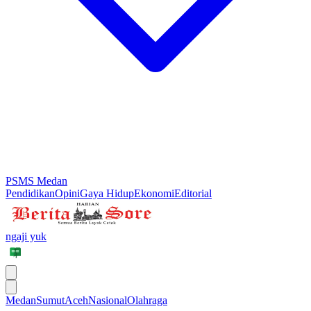
PSMS Medan
Pendidikan
Opini
Gaya Hidup
Ekonomi
Editorial
ngaji yuk
Medan
Sumut
Aceh
Nasional
Olahraga