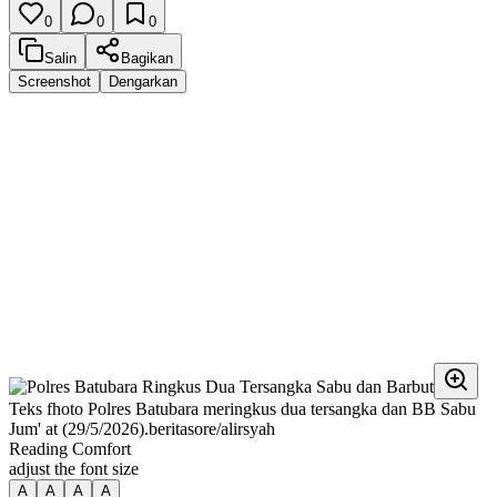
0
0
0
Salin
Bagikan
Screenshot
Dengarkan
Teks fhoto Polres Batubara meringkus dua tersangka dan BB Sabu
Jum' at (29/5/2026).beritasore/alirsyah
Reading Comfort
adjust the font size
A
A
A
A