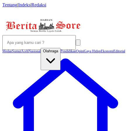
Tentang
|
Indeks
|
Redaksi
Olahraga
Medan
Sumut
Aceh
Nasional
Pendidikan
Opini
Gaya Hidup
Ekonomi
Editorial