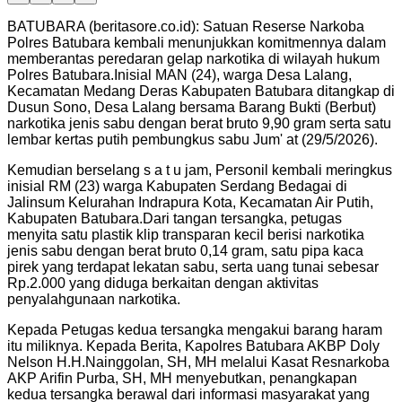
BATUBARA (beritasore.co.id): Satuan Reserse Narkoba
Polres Batubara kembali menunjukkan komitmennya dalam
memberantas peredaran gelap narkotika di wilayah hukum
Polres Batubara.Inisial MAN (24), warga Desa Lalang,
Kecamatan Medang Deras Kabupaten Batubara ditangkap di
Dusun Sono, Desa Lalang bersama Barang Bukti (Berbut)
narkotika jenis sabu dengan berat bruto 9,90 gram serta satu
lembar kertas putih pembungkus sabu Jum' at (29/5/2026).
Kemudian berselang s a t u jam, Personil kembali meringkus
inisial RM (23) warga Kabupaten Serdang Bedagai di
Jalinsum Kelurahan Indrapura Kota, Kecamatan Air Putih,
Kabupaten Batubara.Dari tangan tersangka, petugas
menyita satu plastik klip transparan kecil berisi narkotika
jenis sabu dengan berat bruto 0,14 gram, satu pipa kaca
pirek yang terdapat lekatan sabu, serta uang tunai sebesar
Rp.2.000 yang diduga berkaitan dengan aktivitas
penyalahgunaan narkotika.
Kepada Petugas kedua tersangka mengakui barang haram
itu miliknya. Kepada Berita, Kapolres Batubara AKBP Doly
Nelson H.H.Nainggolan, SH, MH melalui Kasat Resnarkoba
AKP Arifin Purba, SH, MH menyebutkan, penangkapan
kedua tersangka berawal dari informasi masyarakat yang