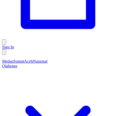
Sign In
Medan
Sumut
Aceh
Nasional
Olahraga