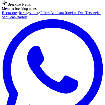
Breaking News
Memuat breaking news...
Beritasore
>
berita
>
sumut
>
Polres Batubara Ringkus Dua Tersangka
Sabu dan Barbut