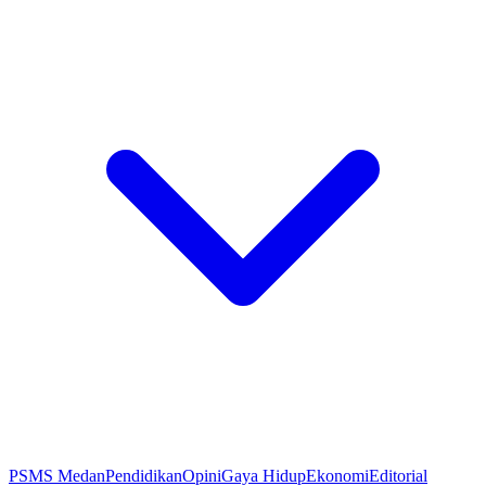
PSMS Medan
Pendidikan
Opini
Gaya Hidup
Ekonomi
Editorial