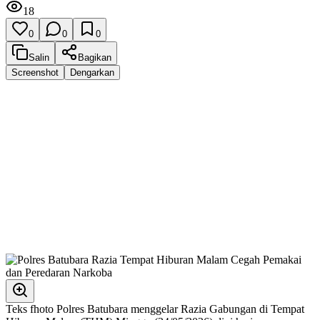
18
0
0
0
Salin
Bagikan
Screenshot
Dengarkan
Teks fhoto Polres Batubara menggelar Razia Gabungan di Tempat