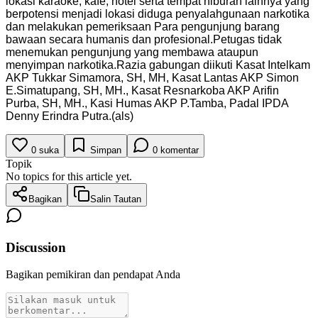
lokasi karaoke, kafe, hotel serta tempat hiburan lainnya yang
berpotensi menjadi lokasi diduga penyalahgunaan narkotika
dan melakukan pemeriksaan Para pengunjung barang
bawaan secara humanis dan profesional.Petugas tidak
menemukan pengunjung yang membawa ataupun
menyimpan narkotika.Razia gabungan diikuti Kasat Intelkam
AKP Tukkar Simamora, SH, MH, Kasat Lantas AKP Simon
E.Simatupang, SH, MH., Kasat Resnarkoba AKP Arifin
Purba, SH, MH., Kasi Humas AKP P.Tamba, Padal IPDA
Denny Erindra Putra.(als)
0
suka
Simpan
0
komentar
Topik
No topics for this article yet.
Bagikan
Salin Tautan
Discussion
Bagikan pemikiran dan pendapat Anda