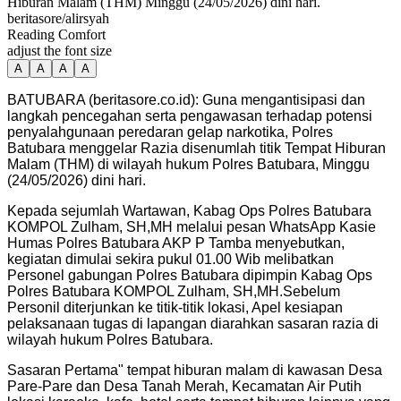
Hiburan Malam (THM) Minggu (24/05/2026) dini hari.
beritasore/alirsyah
Reading Comfort
adjust the font size
A
A
A
A
BATUBARA (beritasore.co.id): Guna mengantisipasi dan
langkah pencegahan serta pengawasan terhadap potensi
penyalahgunaan peredaran gelap narkotika, Polres
Batubara menggelar Razia disenumlah titik Tempat Hiburan
Malam (THM) di wilayah hukum Polres Batubara, Minggu
(24/05/2026) dini hari.
Kepada sejumlah Wartawan, Kabag Ops Polres Batubara
KOMPOL Zulham, SH,MH melalui pesan WhatsApp Kasie
Humas Polres Batubara AKP P Tamba menyebutkan,
kegiatan dimulai sekira pukul 01.00 Wib melibatkan
Personel gabungan Polres Batubara dipimpin Kabag Ops
Polres Batubara KOMPOL Zulham, SH,MH.Sebelum
Personil diterjunkan ke titik-titik lokasi, Apel kesiapan
pelaksanaan tugas di lapangan diarahkan sasaran razia di
wilayah hukum Polres Batubara.
Sasaran Pertama" tempat hiburan malam di kawasan Desa
Pare-Pare dan Desa Tanah Merah, Kecamatan Air Putih