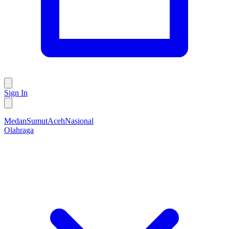
Sign In
Medan
Sumut
Aceh
Nasional
Olahraga