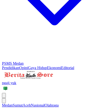
PSMS Medan
Pendidikan
Opini
Gaya Hidup
Ekonomi
Editorial
ngaji yuk
Medan
Sumut
Aceh
Nasional
Olahraga