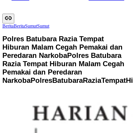
Berita
B
e
r
i
t
a
Sumut
S
u
m
u
t
Polres Batubara Razia Tempat
Hiburan Malam Cegah Pemakai dan
Peredaran Narkoba
Polres Batubara
Razia Tempat Hiburan Malam Cegah
Pemakai dan Peredaran
Narkoba
P
o
l
r
e
s
B
a
t
u
b
a
r
a
R
a
z
i
a
T
e
m
p
a
t
H
i