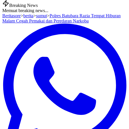
Breaking News
Memuat breaking news...
Beritasore
>
berita
>
sumut
>
Polres Batubara Razia Tempat Hiburan
Malam Cegah Pemakai dan Peredaran Narkoba