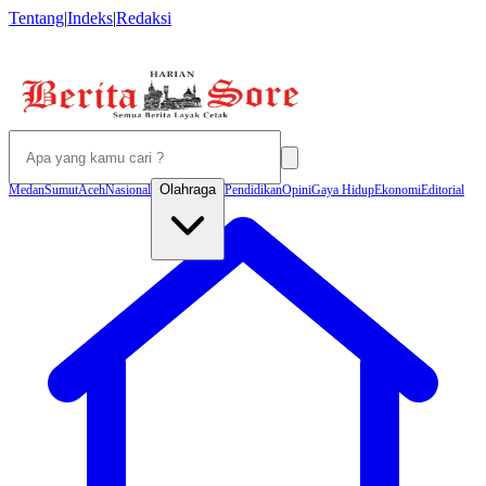
Tentang
|
Indeks
|
Redaksi
Olahraga
Medan
Sumut
Aceh
Nasional
Pendidikan
Opini
Gaya Hidup
Ekonomi
Editorial