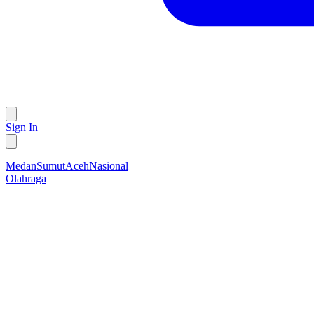
Sign In
Medan
Sumut
Aceh
Nasional
Olahraga