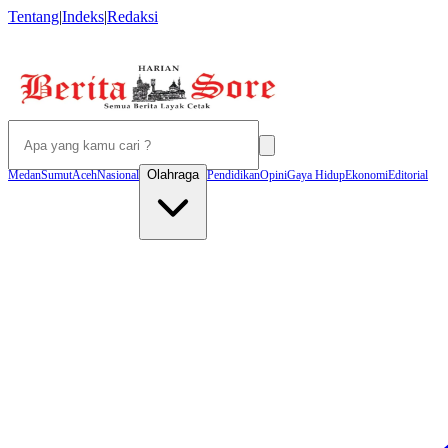
Tentang
|
Indeks
|
Redaksi
Olahraga
Medan
Sumut
Aceh
Nasional
Pendidikan
Opini
Gaya Hidup
Ekonomi
Editorial