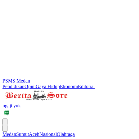
PSMS Medan
Pendidikan
Opini
Gaya Hidup
Ekonomi
Editorial
ngaji yuk
Medan
Sumut
Aceh
Nasional
Olahraga