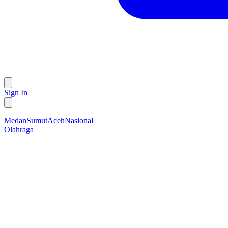
Sign In
Medan
Sumut
Aceh
Nasional
Olahraga