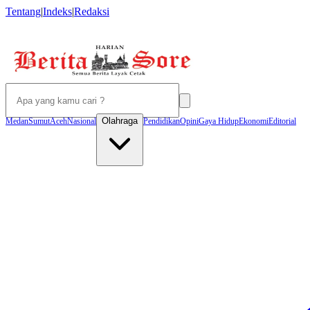
Tentang
|
Indeks
|
Redaksi
Olahraga
Medan
Sumut
Aceh
Nasional
Pendidikan
Opini
Gaya Hidup
Ekonomi
Editorial