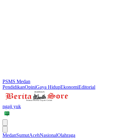
PSMS Medan
Pendidikan
Opini
Gaya Hidup
Ekonomi
Editorial
ngaji yuk
Medan
Sumut
Aceh
Nasional
Olahraga