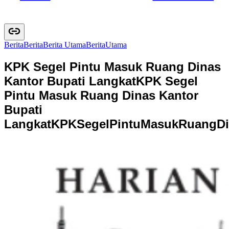
Berita
B
e
r
i
t
a
Berita Utama
B
e
r
i
t
a
U
t
a
m
a
KPK Segel Pintu Masuk Ruang Dinas
Kantor Bupati Langkat
KPK Segel
Pintu Masuk Ruang Dinas Kantor
Bupati
Langkat
K
P
K
S
e
g
e
l
P
i
n
t
u
M
a
s
u
k
R
u
a
n
g
D
i