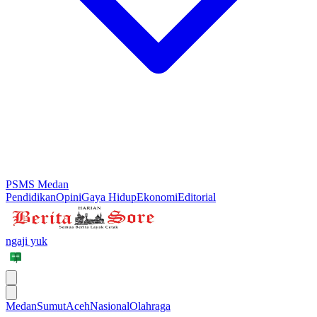
PSMS Medan
Pendidikan
Opini
Gaya Hidup
Ekonomi
Editorial
ngaji yuk
Medan
Sumut
Aceh
Nasional
Olahraga