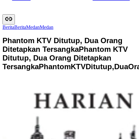
Berita
B
e
r
i
t
a
Medan
M
e
d
a
n
Phantom KTV Ditutup, Dua Orang
Ditetapkan Tersangka
Phantom KTV
Ditutup, Dua Orang Ditetapkan
Tersangka
P
h
a
n
t
o
m
K
T
V
D
i
t
u
t
u
p
,
D
u
a
O
r