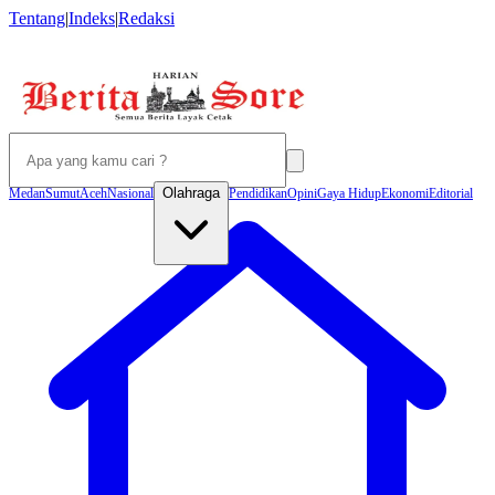
Tentang
|
Indeks
|
Redaksi
Olahraga
Medan
Sumut
Aceh
Nasional
Pendidikan
Opini
Gaya Hidup
Ekonomi
Editorial