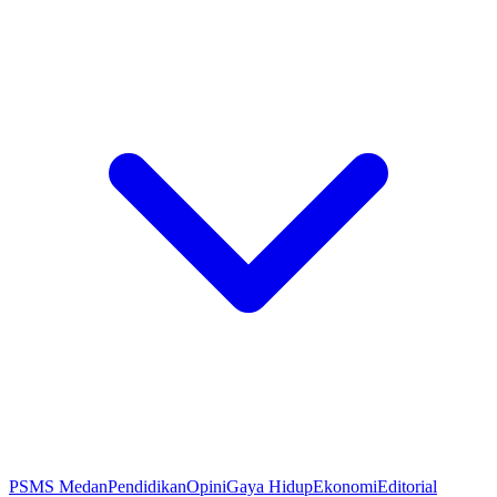
PSMS Medan
Pendidikan
Opini
Gaya Hidup
Ekonomi
Editorial