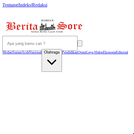
Tentang
|
Indeks
|
Redaksi
Olahraga
Medan
Sumut
Aceh
Nasional
Pendidikan
Opini
Gaya Hidup
Ekonomi
Editorial