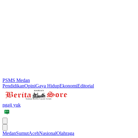
PSMS Medan
Pendidikan
Opini
Gaya Hidup
Ekonomi
Editorial
ngaji yuk
Medan
Sumut
Aceh
Nasional
Olahraga