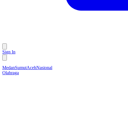
Sign In
Medan
Sumut
Aceh
Nasional
Olahraga