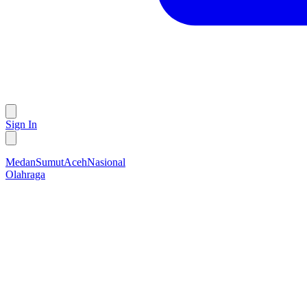
Sign In
Medan
Sumut
Aceh
Nasional
Olahraga