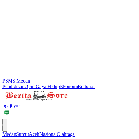
PSMS Medan
Pendidikan
Opini
Gaya Hidup
Ekonomi
Editorial
ngaji yuk
Medan
Sumut
Aceh
Nasional
Olahraga