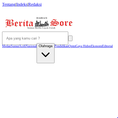
Tentang
|
Indeks
|
Redaksi
Olahraga
Medan
Sumut
Aceh
Nasional
Pendidikan
Opini
Gaya Hidup
Ekonomi
Editorial