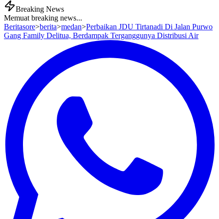
Breaking News
Memuat breaking news...
Beritasore
>
berita
>
medan
>
Perbaikan JDU Tirtanadi Di Jalan Purwo
Gang Family Delitua, Berdampak Terganggunya Distribusi Air