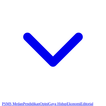
PSMS Medan
Pendidikan
Opini
Gaya Hidup
Ekonomi
Editorial