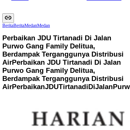
Berita
B
e
r
i
t
a
Medan
M
e
d
a
n
Perbaikan JDU Tirtanadi Di Jalan
Purwo Gang Family Delitua,
Berdampak Terganggunya Distribusi
Air
Perbaikan JDU Tirtanadi Di Jalan
Purwo Gang Family Delitua,
Berdampak Terganggunya Distribusi
Air
P
e
r
b
a
i
k
a
n
J
D
U
T
i
r
t
a
n
a
d
i
D
i
J
a
l
a
n
P
u
r
w