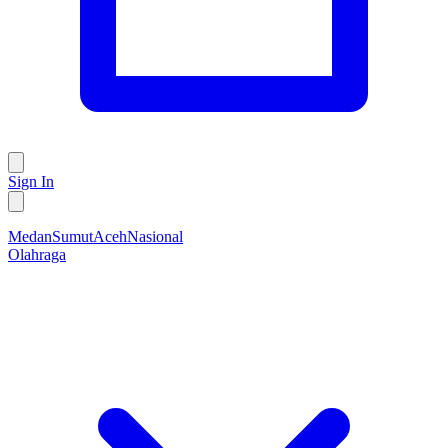
Sign In
Medan
Sumut
Aceh
Nasional
Olahraga