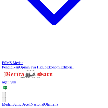
PSMS Medan
Pendidikan
Opini
Gaya Hidup
Ekonomi
Editorial
ngaji yuk
Medan
Sumut
Aceh
Nasional
Olahraga