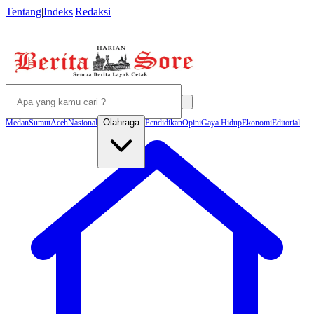
Tentang
|
Indeks
|
Redaksi
Olahraga
Medan
Sumut
Aceh
Nasional
Pendidikan
Opini
Gaya Hidup
Ekonomi
Editorial