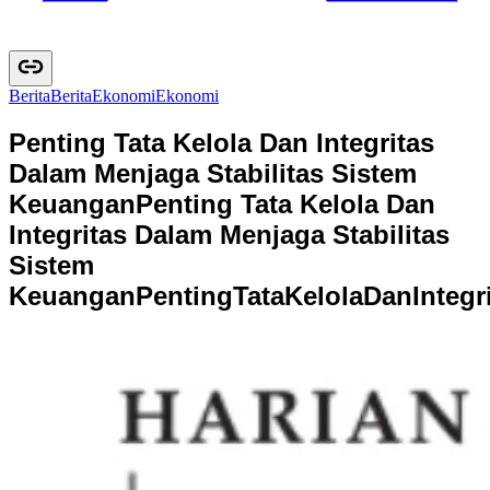
Berita
B
e
r
i
t
a
Ekonomi
E
k
o
n
o
m
i
Penting Tata Kelola Dan Integritas
Dalam Menjaga Stabilitas Sistem
Keuangan
Penting Tata Kelola Dan
Integritas Dalam Menjaga Stabilitas
Sistem
Keuangan
P
e
n
t
i
n
g
T
a
t
a
K
e
l
o
l
a
D
a
n
I
n
t
e
g
r