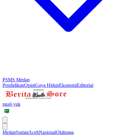
PSMS Medan
Pendidikan
Opini
Gaya Hidup
Ekonomi
Editorial
ngaji yuk
Medan
Sumut
Aceh
Nasional
Olahraga