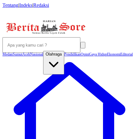
Tentang
|
Indeks
|
Redaksi
Olahraga
Medan
Sumut
Aceh
Nasional
Pendidikan
Opini
Gaya Hidup
Ekonomi
Editorial