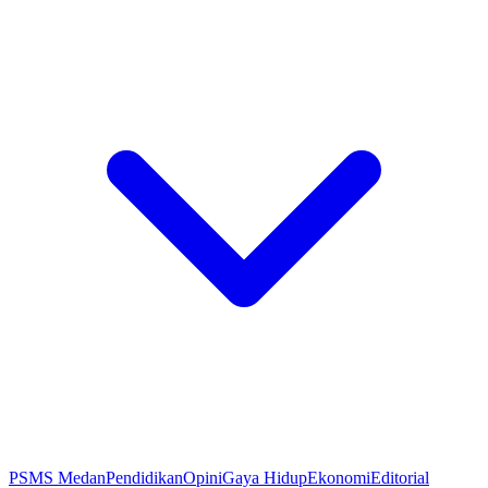
PSMS Medan
Pendidikan
Opini
Gaya Hidup
Ekonomi
Editorial