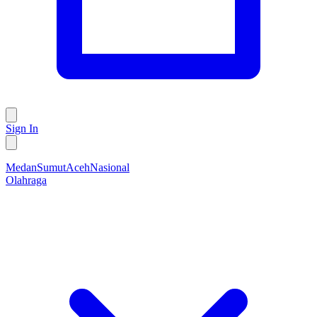
Sign In
Medan
Sumut
Aceh
Nasional
Olahraga