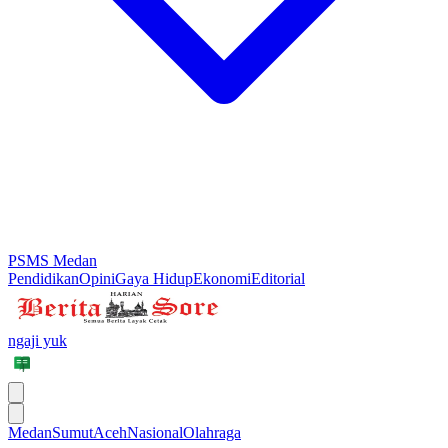
PSMS Medan
Pendidikan
Opini
Gaya Hidup
Ekonomi
Editorial
ngaji yuk
Medan
Sumut
Aceh
Nasional
Olahraga