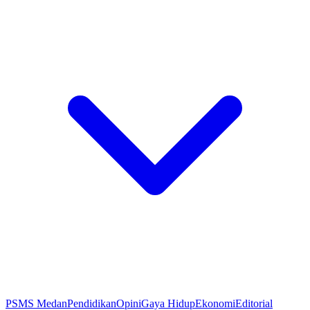
PSMS Medan
Pendidikan
Opini
Gaya Hidup
Ekonomi
Editorial