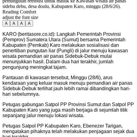
pemungutan retribusi untuk masuk ke Kawasan wisata air panas
sidebu debu, desa doulu, Kabupaten Karo, minggu (28/6/26).
Reading Comfort
adjust the font size
A
A
A
A
KARO (beritasore.co.id): Langkah Pemerintah Provinsi
(Pemprov) Sumatera Utara (Sumut) bersama Pemerintah
Kabupaten (Pemkab) Karo melakukan sosialisasi dan
penertiban pungutan liar (Pungli) di jalur menuju kawasan
wisata pemandian air panas Sidebuk-Debuk mulai
menunjukkan hasil. Dalam dua hari terakhir, jumlah
pengunjung meningkat tajam.
Pantauan di kawasan tersebut, Minggu (28/6), arus
kendaraan yang keluar masuk menuju pemandian air panas
Sidebuk-Debuk terlihat jauh lebih ramai dibandingkan hari-
hari sebelumnya.
Petugas gabungan Satpol PP Provinsi Sumut dan Satpol PP
Kabupaten Karo yang juga masih berjaga di sejumlah titik
sepanjang jalur menuju lokasi wisata.
Petugas Satpol PP Kabupaten Karo, Ebenezer Tarigan,
mengatakan pihaknya telah melakukan penjagaan sejak dua
hari terakhir.