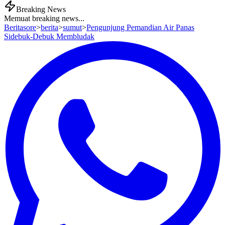
Breaking News
Memuat breaking news...
Beritasore
>
berita
>
sumut
>
Pengunjung Pemandian Air Panas
Sidebuk-Debuk Membludak