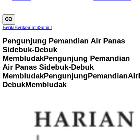
Berita
B
e
r
i
t
a
Sumut
S
u
m
u
t
Pengunjung Pemandian Air Panas
Sidebuk-Debuk
Membludak
Pengunjung Pemandian
Air Panas Sidebuk-Debuk
Membludak
P
e
n
g
u
n
j
u
n
g
P
e
m
a
n
d
i
a
n
A
i
r
D
e
b
u
k
M
e
m
b
l
u
d
a
k