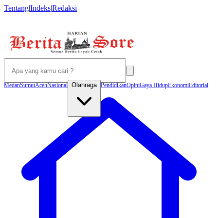
Tentang
|
Indeks
|
Redaksi
Olahraga
Medan
Sumut
Aceh
Nasional
Pendidikan
Opini
Gaya Hidup
Ekonomi
Editorial