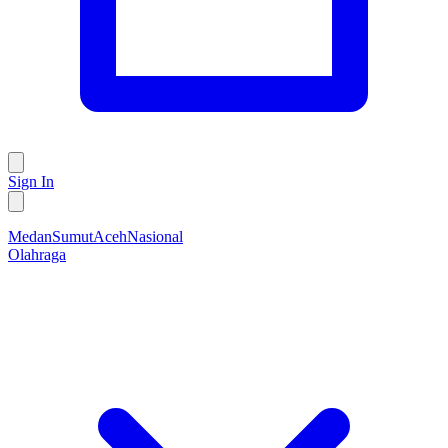
Sign In
Medan
Sumut
Aceh
Nasional
Olahraga